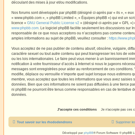
découlant des mises à jour et/ou modifications.
Nos forums sont développés par phpBB (désigné ci-après par « ils », « eux »,
« www.phpbb.com », « phpBB Limited », « Équipes phpBB ») qui est un script
licence «
GNU General Public License v2
» (désigné ci-après par « GPL ») 
www.phpbb.com
. Le logiciel phpBB facilite seulement les discussions sur I
responsable de ce que nous acceptons ou n’acceptons pas comme contenu 
amples informations au sujet de phpBB, veuillez consulter :
https://www.ph
Vous acceptez de ne pas publier de contenu abusif, obscène, vulgaire, diff
caractère sexuel ou tout autre contenu qui peut transgresser les lois de vo
ou les lois internationales. Le faire peut vous mener à un bannissement i
notification à votre fournisseur d’accès à Internet si nous le jugeons nécess
messages sont enregistrées pour aider au renforcement de ces conditions.
modifie, déplace ou verrouille n’importe quel sujet lorsque nous estimons q
membre, vous acceptez que toutes les informations que vous avez saisies 
données. Bien que ces informations ne soient pas diffusées à une tierce par
ni phpBB ne pourront être tenus comme responsables en cas de tentative de
données.
Tout savoir sur les rhododendrons
Supprimer le
Développé par
phpBB
® Forum Software © phpBB L