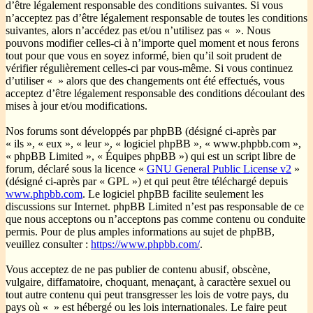
d’être légalement responsable des conditions suivantes. Si vous
n’acceptez pas d’être légalement responsable de toutes les conditions
suivantes, alors n’accédez pas et/ou n’utilisez pas « ». Nous
pouvons modifier celles-ci à n’importe quel moment et nous ferons
tout pour que vous en soyez informé, bien qu’il soit prudent de
vérifier régulièrement celles-ci par vous-même. Si vous continuez
d’utiliser « » alors que des changements ont été effectués, vous
acceptez d’être légalement responsable des conditions découlant des
mises à jour et/ou modifications.
Nos forums sont développés par phpBB (désigné ci-après par
« ils », « eux », « leur », « logiciel phpBB », « www.phpbb.com »,
« phpBB Limited », « Équipes phpBB ») qui est un script libre de
forum, déclaré sous la licence «
GNU General Public License v2
»
(désigné ci-après par « GPL ») et qui peut être téléchargé depuis
www.phpbb.com
. Le logiciel phpBB facilite seulement les
discussions sur Internet. phpBB Limited n’est pas responsable de ce
que nous acceptons ou n’acceptons pas comme contenu ou conduite
permis. Pour de plus amples informations au sujet de phpBB,
veuillez consulter :
https://www.phpbb.com/
.
Vous acceptez de ne pas publier de contenu abusif, obscène,
vulgaire, diffamatoire, choquant, menaçant, à caractère sexuel ou
tout autre contenu qui peut transgresser les lois de votre pays, du
pays où « » est hébergé ou les lois internationales. Le faire peut