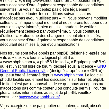
« nos », « », « http://www.rhododendron-azalee.fr/forum »),
vous acceptez d’être légalement responsable des conditions
suivantes. Si vous n’acceptez pas d’être légalement
responsable de toutes les conditions suivantes, alors
n’accédez pas et/ou n’utilisez pas « ». Nous pouvons modifier
celles-ci à n’importe quel moment et nous ferons tout pour que
vous en soyez informé, bien qu’il soit prudent de vérifier
régulièrement celles-ci par vous-même. Si vous continuez
d’utiliser « » alors que des changements ont été effectués,
vous acceptez d’être légalement responsable des conditions
découlant des mises à jour et/ou modifications.
Nos forums sont développés par phpBB (désigné ci-après par
« ils », « eux », « leur », « logiciel phpBB »,
« www.phpbb.com », « phpBB Limited », « Équipes phpBB »)
qui est un script libre de forum, déclaré sous la licence «
GNU
General Public License v2
» (désigné ci-après par « GPL ») et
qui peut être téléchargé depuis
www.phpbb.com
. Le logiciel
phpBB facilite seulement les discussions sur Internet. phpBB
Limited n’est pas responsable de ce que nous acceptons ou
n’acceptons pas comme contenu ou conduite permis. Pour de
plus amples informations au sujet de phpBB, veuillez
consulter :
https://www.phpbb.com/
.
Vous acceptez de ne pas publier de contenu abusif, obscène,