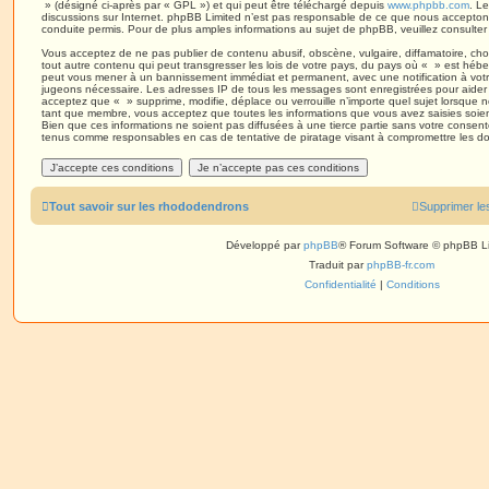
» (désigné ci-après par « GPL ») et qui peut être téléchargé depuis
www.phpbb.com
. Le
discussions sur Internet. phpBB Limited n’est pas responsable de ce que nous accept
conduite permis. Pour de plus amples informations au sujet de phpBB, veuillez consulter
Vous acceptez de ne pas publier de contenu abusif, obscène, vulgaire, diffamatoire, ch
tout autre contenu qui peut transgresser les lois de votre pays, du pays où « » est héberg
peut vous mener à un bannissement immédiat et permanent, avec une notification à votre 
jugeons nécessaire. Les adresses IP de tous les messages sont enregistrées pour aider
acceptez que « » supprime, modifie, déplace ou verrouille n’importe quel sujet lorsque 
tant que membre, vous acceptez que toutes les informations que vous avez saisies soi
Bien que ces informations ne soient pas diffusées à une tierce partie sans votre consen
tenus comme responsables en cas de tentative de piratage visant à compromettre les d
Tout savoir sur les rhododendrons
Supprimer le
Développé par
phpBB
® Forum Software © phpBB L
Traduit par
phpBB-fr.com
Confidentialité
|
Conditions