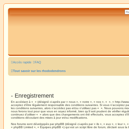
Accès rapide
FAQ
Tout savoir sur les rhododendrons
- Enregistrement
En accédant à « » (désigné ci-après par « nous », « notre », « nos », « », « http://www
acceptez d’être légalement responsable des conditions suivantes. Si vous n’acceptez pa
les conditions suivantes, alors n’accédez pas et/ou n’utilisez pas « ». Nous pouvons modi
nous ferons tout pour que vous en soyez informé, bien qu’il soit prudent de vérifier régu
continuez d’utiliser « » alors que des changements ont été effectués, vous acceptez d’
conditions découlant des mises à jour et/ou modifications.
Nos forums sont développés par phpBB (désigné ci-après par « ils », « eux », « leur », 
« phpBB Limited », « Équipes phpBB ») qui est un script libre de forum, déclaré sous la 