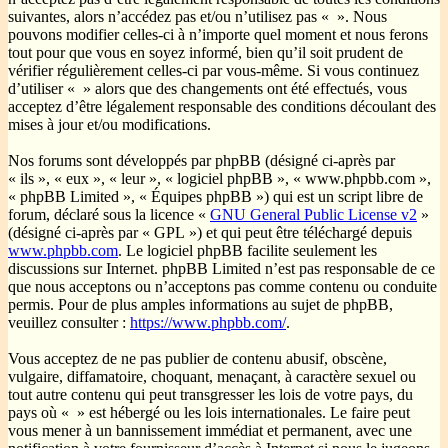
suivantes, alors n’accédez pas et/ou n’utilisez pas « ». Nous
pouvons modifier celles-ci à n’importe quel moment et nous ferons
tout pour que vous en soyez informé, bien qu’il soit prudent de
vérifier régulièrement celles-ci par vous-même. Si vous continuez
d’utiliser « » alors que des changements ont été effectués, vous
acceptez d’être légalement responsable des conditions découlant des
mises à jour et/ou modifications.
Nos forums sont développés par phpBB (désigné ci-après par
« ils », « eux », « leur », « logiciel phpBB », « www.phpbb.com »,
« phpBB Limited », « Équipes phpBB ») qui est un script libre de
forum, déclaré sous la licence «
GNU General Public License v2
»
(désigné ci-après par « GPL ») et qui peut être téléchargé depuis
www.phpbb.com
. Le logiciel phpBB facilite seulement les
discussions sur Internet. phpBB Limited n’est pas responsable de ce
que nous acceptons ou n’acceptons pas comme contenu ou conduite
permis. Pour de plus amples informations au sujet de phpBB,
veuillez consulter :
https://www.phpbb.com/
.
Vous acceptez de ne pas publier de contenu abusif, obscène,
vulgaire, diffamatoire, choquant, menaçant, à caractère sexuel ou
tout autre contenu qui peut transgresser les lois de votre pays, du
pays où « » est hébergé ou les lois internationales. Le faire peut
vous mener à un bannissement immédiat et permanent, avec une