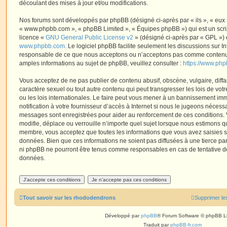
découlant des mises à jour et/ou modifications.
Nos forums sont développés par phpBB (désigné ci-après par « ils », « eux »,
« www.phpbb.com », « phpBB Limited », « Équipes phpBB ») qui est un script
licence «
GNU General Public License v2
» (désigné ci-après par « GPL ») 
www.phpbb.com
. Le logiciel phpBB facilite seulement les discussions sur I
responsable de ce que nous acceptons ou n’acceptons pas comme contenu 
amples informations au sujet de phpBB, veuillez consulter :
https://www.ph
Vous acceptez de ne pas publier de contenu abusif, obscène, vulgaire, diff
caractère sexuel ou tout autre contenu qui peut transgresser les lois de vo
ou les lois internationales. Le faire peut vous mener à un bannissement i
notification à votre fournisseur d’accès à Internet si nous le jugeons nécess
messages sont enregistrées pour aider au renforcement de ces conditions.
modifie, déplace ou verrouille n’importe quel sujet lorsque nous estimons q
membre, vous acceptez que toutes les informations que vous avez saisies 
données. Bien que ces informations ne soient pas diffusées à une tierce par
ni phpBB ne pourront être tenus comme responsables en cas de tentative de
données.
Tout savoir sur les rhododendrons
Supprimer le
Développé par
phpBB
® Forum Software © phpBB L
Traduit par
phpBB-fr.com