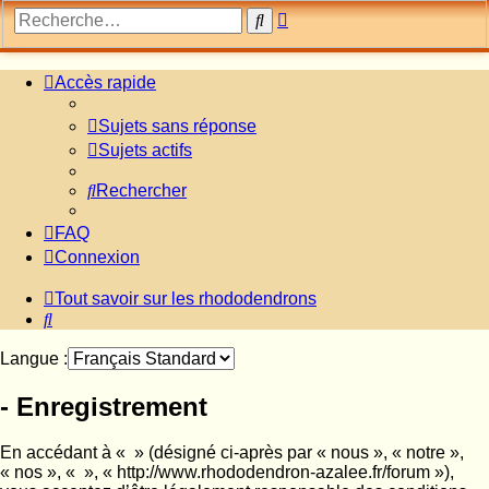
Recherche
Rechercher
avancée
Accès rapide
Sujets sans réponse
Sujets actifs
Rechercher
FAQ
Connexion
Tout savoir sur les rhododendrons
Rechercher
Langue :
- Enregistrement
En accédant à « » (désigné ci-après par « nous », « notre »,
« nos », « », « http://www.rhododendron-azalee.fr/forum »),