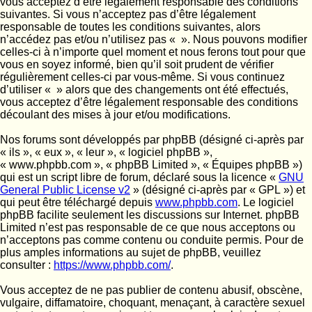
vous acceptez d’être légalement responsable des conditions
suivantes. Si vous n’acceptez pas d’être légalement
responsable de toutes les conditions suivantes, alors
n’accédez pas et/ou n’utilisez pas « ». Nous pouvons modifier
celles-ci à n’importe quel moment et nous ferons tout pour que
vous en soyez informé, bien qu’il soit prudent de vérifier
régulièrement celles-ci par vous-même. Si vous continuez
d’utiliser « » alors que des changements ont été effectués,
vous acceptez d’être légalement responsable des conditions
découlant des mises à jour et/ou modifications.
Nos forums sont développés par phpBB (désigné ci-après par
« ils », « eux », « leur », « logiciel phpBB »,
« www.phpbb.com », « phpBB Limited », « Équipes phpBB »)
qui est un script libre de forum, déclaré sous la licence «
GNU
General Public License v2
» (désigné ci-après par « GPL ») et
qui peut être téléchargé depuis
www.phpbb.com
. Le logiciel
phpBB facilite seulement les discussions sur Internet. phpBB
Limited n’est pas responsable de ce que nous acceptons ou
n’acceptons pas comme contenu ou conduite permis. Pour de
plus amples informations au sujet de phpBB, veuillez
consulter :
https://www.phpbb.com/
.
Vous acceptez de ne pas publier de contenu abusif, obscène,
vulgaire, diffamatoire, choquant, menaçant, à caractère sexuel