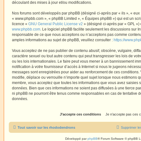
découlant des mises à jour et/ou modifications.
Nos forums sont développés par phpBB (désigné ci-après par « ils », « eux »,
« www.phpbb.com », « phpBB Limited », « Équipes phpBB ») qui est un script
licence «
GNU General Public License v2
» (désigné ci-après par « GPL ») 
www.phpbb.com
. Le logiciel phpBB facilite seulement les discussions sur I
responsable de ce que nous acceptons ou n’acceptons pas comme contenu 
amples informations au sujet de phpBB, veuillez consulter :
https://www.ph
Vous acceptez de ne pas publier de contenu abusif, obscène, vulgaire, diff
caractère sexuel ou tout autre contenu qui peut transgresser les lois de vo
ou les lois internationales. Le faire peut vous mener à un bannissement i
notification à votre fournisseur d’accès à Internet si nous le jugeons nécess
messages sont enregistrées pour aider au renforcement de ces conditions.
modifie, déplace ou verrouille n’importe quel sujet lorsque nous estimons q
membre, vous acceptez que toutes les informations que vous avez saisies 
données. Bien que ces informations ne soient pas diffusées à une tierce par
ni phpBB ne pourront être tenus comme responsables en cas de tentative de
données.
Tout savoir sur les rhododendrons
Supprimer le
Développé par
phpBB
® Forum Software © phpBB L