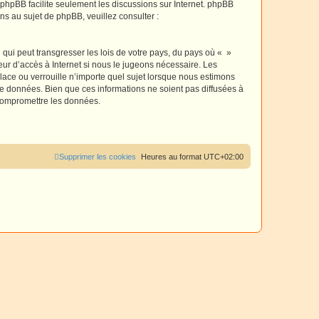
l phpBB facilite seulement les discussions sur Internet. phpBB
r
 au sujet de phpBB, veuillez consulter :
qui peut transgresser les lois de votre pays, du pays où « »
eur d’accès à Internet si nous le jugeons nécessaire. Les
ace ou verrouille n’importe quel sujet lorsque nous estimons
e données. Bien que ces informations ne soient pas diffusées à
 compromettre les données.
Supprimer les cookies
Heures au format
UTC+02:00