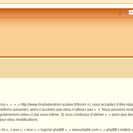
Reche
Rec
 nos », « », « http://www.rhododendron-azalee.fr/forum »), vous acceptez d’être lé
ditions suivantes, alors n’accédez pas et/ou n’utilisez pas « ». Nous pouvons modi
régulièrement celles-ci par vous-même. Si vous continuez d’utiliser « » alors que d
our et/ou modifications.
ls », « eux », « leur », « logiciel phpBB », « www.phpbb.com », « phpBB Limited »,