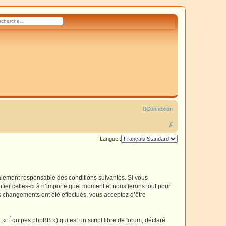
rcher
herche avancée
Connexion
R
e
Langue :
c
h
e
galement responsable des conditions suivantes. Si vous
r
fier celles-ci à n’importe quel moment et nous ferons tout pour
es changements ont été effectués, vous acceptez d’être
c
h
 « Équipes phpBB ») qui est un script libre de forum, déclaré
e