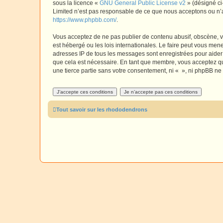
sous la licence «
GNU General Public License v2
» (désigné ci
Limited n’est pas responsable de ce que nous acceptons ou n’
https://www.phpbb.com/
.
Vous acceptez de ne pas publier de contenu abusif, obscène, vu
est hébergé ou les lois internationales. Le faire peut vous men
adresses IP de tous les messages sont enregistrées pour aider
que cela est nécessaire. En tant que membre, vous acceptez qu
une tierce partie sans votre consentement, ni « », ni phpBB n
Tout savoir sur les rhododendrons