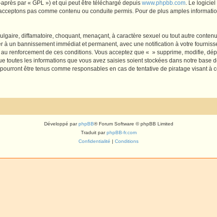
-après par « GPL ») et qui peut être téléchargé depuis
www.phpbb.com
. Le logicie
acceptons pas comme contenu ou conduite permis. Pour de plus amples informations
lgaire, diffamatoire, choquant, menaçant, à caractère sexuel ou tout autre contenu 
er à un bannissement immédiat et permanent, avec une notification à votre fourniss
 au renforcement de ces conditions. Vous acceptez que « » supprime, modifie, dépl
e toutes les informations que vous avez saisies soient stockées dans notre base d
e pourront être tenus comme responsables en cas de tentative de piratage visant à
Développé par
phpBB
® Forum Software © phpBB Limited
Traduit par
phpBB-fr.com
Confidentialité
|
Conditions