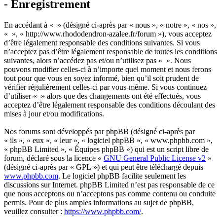
- Enregistrement
En accédant à « » (désigné ci-après par « nous », « notre », « nos »,
« », « http://www.rhododendron-azalee.fr/forum »), vous acceptez
d’être légalement responsable des conditions suivantes. Si vous
n’acceptez pas d’être légalement responsable de toutes les conditions
suivantes, alors n’accédez pas et/ou n’utilisez pas « ». Nous
pouvons modifier celles-ci à n’importe quel moment et nous ferons
tout pour que vous en soyez informé, bien qu’il soit prudent de
vérifier régulièrement celles-ci par vous-même. Si vous continuez
d’utiliser « » alors que des changements ont été effectués, vous
acceptez d’être légalement responsable des conditions découlant des
mises à jour et/ou modifications.
Nos forums sont développés par phpBB (désigné ci-après par
« ils », « eux », « leur », « logiciel phpBB », « www.phpbb.com »,
« phpBB Limited », « Équipes phpBB ») qui est un script libre de
forum, déclaré sous la licence «
GNU General Public License v2
»
(désigné ci-après par « GPL ») et qui peut être téléchargé depuis
www.phpbb.com
. Le logiciel phpBB facilite seulement les
discussions sur Internet. phpBB Limited n’est pas responsable de ce
que nous acceptons ou n’acceptons pas comme contenu ou conduite
permis. Pour de plus amples informations au sujet de phpBB,
veuillez consulter :
https://www.phpbb.com/
.