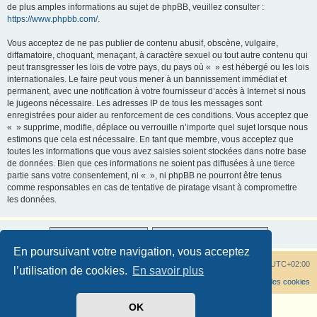
de plus amples informations au sujet de phpBB, veuillez consulter :
https://www.phpbb.com/
.
Vous acceptez de ne pas publier de contenu abusif, obscène, vulgaire,
diffamatoire, choquant, menaçant, à caractère sexuel ou tout autre contenu qui
peut transgresser les lois de votre pays, du pays où « » est hébergé ou les lois
internationales. Le faire peut vous mener à un bannissement immédiat et
permanent, avec une notification à votre fournisseur d’accès à Internet si nous
le jugeons nécessaire. Les adresses IP de tous les messages sont
enregistrées pour aider au renforcement de ces conditions. Vous acceptez que
« » supprime, modifie, déplace ou verrouille n’importe quel sujet lorsque nous
estimons que cela est nécessaire. En tant que membre, vous acceptez que
toutes les informations que vous avez saisies soient stockées dans notre base
de données. Bien que ces informations ne soient pas diffusées à une tierce
partie sans votre consentement, ni « », ni phpBB ne pourront être tenus
comme responsables en cas de tentative de piratage visant à compromettre
les données.
En poursuivant votre navigation, vous acceptez
Tout savoir sur les rhododendrons
Heures au format
UTC+02:00
l’utilisation de cookies.
En savoir plus
Supprimer les cookies
OK
Développé par
phpBB
® Forum Software © phpBB Limited