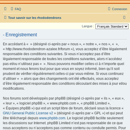
FAQ
Connexion
R
Tout savoir sur les rhododendrons
e
Langue :
c
- Enregistrement
h
En accédant à « » (désigné ci-après par « nous », « notre », « nos », « »,
e
« http://www.rhododendron-azalee.fr/forum »), vous acceptez d’être légalement
r
responsable des conditions suivantes. Si vous n’acceptez pas d’être
légalement responsable de toutes les conditions suivantes, alors n’accédez
c
pas et/ou n’utilisez pas « ». Nous pouvons modifier celles-ci à n’importe quel
h
moment et nous ferons tout pour que vous en soyez informé, bien qu’il soit
e
prudent de vérifier régulièrement celles-ci par vous-même. Si vous continuez
d’utiliser « » alors que des changements ont été effectués, vous acceptez
r
d’être légalement responsable des conditions découlant des mises à jour et/ou
modifications.
Nos forums sont développés par phpBB (désigné ci-après par « ils », « eux »,
« leur », « logiciel phpBB », « www.phpbb.com », « phpBB Limited »,
« Équipes phpBB ») qui est un script libre de forum, déclaré sous la licence «
GNU General Public License v2
» (désigné ci-après par « GPL ») et qui peut
être téléchargé depuis
www.phpbb.com
. Le logiciel phpBB facilite seulement
les discussions sur Internet. phpBB Limited n’est pas responsable de ce que
nous acceptons ou n’acceptons pas comme contenu ou conduite permis. Pour