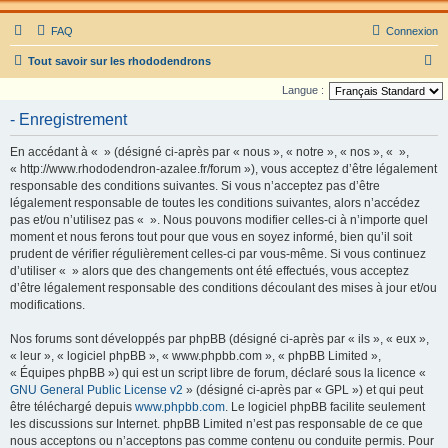
FAQ
Connexion
R
Tout savoir sur les rhododendrons
e
Langue :
c
- Enregistrement
h
En accédant à « » (désigné ci-après par « nous », « notre », « nos », « »,
e
« http://www.rhododendron-azalee.fr/forum »), vous acceptez d’être légalement
r
responsable des conditions suivantes. Si vous n’acceptez pas d’être
légalement responsable de toutes les conditions suivantes, alors n’accédez
c
pas et/ou n’utilisez pas « ». Nous pouvons modifier celles-ci à n’importe quel
h
moment et nous ferons tout pour que vous en soyez informé, bien qu’il soit
e
prudent de vérifier régulièrement celles-ci par vous-même. Si vous continuez
d’utiliser « » alors que des changements ont été effectués, vous acceptez
r
d’être légalement responsable des conditions découlant des mises à jour et/ou
modifications.
Nos forums sont développés par phpBB (désigné ci-après par « ils », « eux »,
« leur », « logiciel phpBB », « www.phpbb.com », « phpBB Limited »,
« Équipes phpBB ») qui est un script libre de forum, déclaré sous la licence «
GNU General Public License v2
» (désigné ci-après par « GPL ») et qui peut
être téléchargé depuis
www.phpbb.com
. Le logiciel phpBB facilite seulement
les discussions sur Internet. phpBB Limited n’est pas responsable de ce que
nous acceptons ou n’acceptons pas comme contenu ou conduite permis. Pour