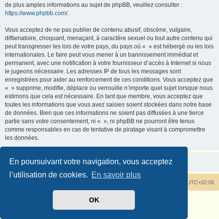
de plus amples informations au sujet de phpBB, veuillez consulter :
https://www.phpbb.com/
.
Vous acceptez de ne pas publier de contenu abusif, obscène, vulgaire,
diffamatoire, choquant, menaçant, à caractère sexuel ou tout autre contenu qui
peut transgresser les lois de votre pays, du pays où « » est hébergé ou les lois
internationales. Le faire peut vous mener à un bannissement immédiat et
permanent, avec une notification à votre fournisseur d’accès à Internet si nous
le jugeons nécessaire. Les adresses IP de tous les messages sont
enregistrées pour aider au renforcement de ces conditions. Vous acceptez que
« » supprime, modifie, déplace ou verrouille n’importe quel sujet lorsque nous
estimons que cela est nécessaire. En tant que membre, vous acceptez que
toutes les informations que vous avez saisies soient stockées dans notre base
de données. Bien que ces informations ne soient pas diffusées à une tierce
partie sans votre consentement, ni « », ni phpBB ne pourront être tenus
comme responsables en cas de tentative de piratage visant à compromettre
les données.
En poursuivant votre navigation, vous acceptez
l’utilisation de cookies.
En savoir plus
Tout savoir sur les rhododendrons
Heures au format
UTC+02:00
OK
Développé par
phpBB
® Forum Software © phpBB Limited
Traduit par
phpBB-fr.com
Confidentialité
|
Conditions