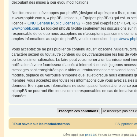
découlant des mises à jour et/ou modifications.
Nos forums sont développés par phpBB (désigné ci-après par « ils », « eux »,
« www.phpbb.com », « phpBB Limited », « Équipes phpBB ») qui est un script
licence «
GNU General Public License v2
» (désigné ci-après par « GPL ») 
www.phpbb.com
. Le logiciel phpBB facilite seulement les discussions sur I
responsable de ce que nous acceptons ou n’acceptons pas comme contenu 
amples informations au sujet de phpBB, veuillez consulter :
https://www.ph
Vous acceptez de ne pas publier de contenu abusif, obscène, vulgaire, diff
caractère sexuel ou tout autre contenu qui peut transgresser les lois de vo
ou les lois internationales. Le faire peut vous mener à un bannissement i
notification à votre fournisseur d’accès à Internet si nous le jugeons nécess
messages sont enregistrées pour aider au renforcement de ces conditions.
modifie, déplace ou verrouille n’importe quel sujet lorsque nous estimons q
membre, vous acceptez que toutes les informations que vous avez saisies 
données. Bien que ces informations ne soient pas diffusées à une tierce par
ni phpBB ne pourront être tenus comme responsables en cas de tentative de
données.
Tout savoir sur les rhododendrons
Supprimer le
Développé par
phpBB
® Forum Software © phpBB L