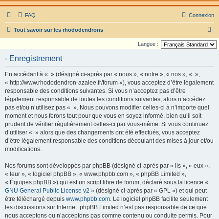
FAQ
Connexion
R
Tout savoir sur les rhododendrons
e
Langue :
c
- Enregistrement
h
En accédant à « » (désigné ci-après par « nous », « notre », « nos », « »,
e
« http://www.rhododendron-azalee.fr/forum »), vous acceptez d’être légalement
r
responsable des conditions suivantes. Si vous n’acceptez pas d’être
légalement responsable de toutes les conditions suivantes, alors n’accédez
c
pas et/ou n’utilisez pas « ». Nous pouvons modifier celles-ci à n’importe quel
h
moment et nous ferons tout pour que vous en soyez informé, bien qu’il soit
e
prudent de vérifier régulièrement celles-ci par vous-même. Si vous continuez
d’utiliser « » alors que des changements ont été effectués, vous acceptez
r
d’être légalement responsable des conditions découlant des mises à jour et/ou
modifications.
Nos forums sont développés par phpBB (désigné ci-après par « ils », « eux »,
« leur », « logiciel phpBB », « www.phpbb.com », « phpBB Limited »,
« Équipes phpBB ») qui est un script libre de forum, déclaré sous la licence «
GNU General Public License v2
» (désigné ci-après par « GPL ») et qui peut
être téléchargé depuis
www.phpbb.com
. Le logiciel phpBB facilite seulement
les discussions sur Internet. phpBB Limited n’est pas responsable de ce que
nous acceptons ou n’acceptons pas comme contenu ou conduite permis. Pour