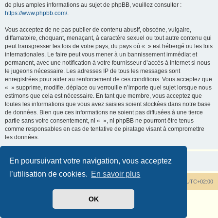
de plus amples informations au sujet de phpBB, veuillez consulter :
https://www.phpbb.com/
.
Vous acceptez de ne pas publier de contenu abusif, obscène, vulgaire,
diffamatoire, choquant, menaçant, à caractère sexuel ou tout autre contenu qui
peut transgresser les lois de votre pays, du pays où « » est hébergé ou les lois
internationales. Le faire peut vous mener à un bannissement immédiat et
permanent, avec une notification à votre fournisseur d’accès à Internet si nous
le jugeons nécessaire. Les adresses IP de tous les messages sont
enregistrées pour aider au renforcement de ces conditions. Vous acceptez que
« » supprime, modifie, déplace ou verrouille n’importe quel sujet lorsque nous
estimons que cela est nécessaire. En tant que membre, vous acceptez que
toutes les informations que vous avez saisies soient stockées dans notre base
de données. Bien que ces informations ne soient pas diffusées à une tierce
partie sans votre consentement, ni « », ni phpBB ne pourront être tenus
comme responsables en cas de tentative de piratage visant à compromettre
les données.
En poursuivant votre navigation, vous acceptez
l’utilisation de cookies.
En savoir plus
Tout savoir sur les rhododendrons
Heures au format
UTC+02:00
OK
Développé par
phpBB
® Forum Software © phpBB Limited
Traduit par
phpBB-fr.com
Confidentialité
|
Conditions