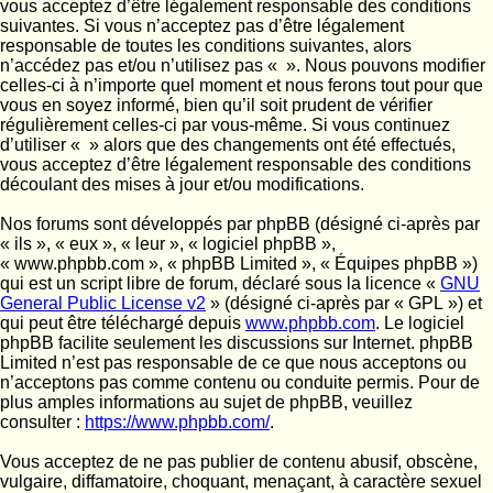
vous acceptez d’être légalement responsable des conditions
suivantes. Si vous n’acceptez pas d’être légalement
responsable de toutes les conditions suivantes, alors
n’accédez pas et/ou n’utilisez pas « ». Nous pouvons modifier
celles-ci à n’importe quel moment et nous ferons tout pour que
vous en soyez informé, bien qu’il soit prudent de vérifier
régulièrement celles-ci par vous-même. Si vous continuez
d’utiliser « » alors que des changements ont été effectués,
vous acceptez d’être légalement responsable des conditions
découlant des mises à jour et/ou modifications.
Nos forums sont développés par phpBB (désigné ci-après par
« ils », « eux », « leur », « logiciel phpBB »,
« www.phpbb.com », « phpBB Limited », « Équipes phpBB »)
qui est un script libre de forum, déclaré sous la licence «
GNU
General Public License v2
» (désigné ci-après par « GPL ») et
qui peut être téléchargé depuis
www.phpbb.com
. Le logiciel
phpBB facilite seulement les discussions sur Internet. phpBB
Limited n’est pas responsable de ce que nous acceptons ou
n’acceptons pas comme contenu ou conduite permis. Pour de
plus amples informations au sujet de phpBB, veuillez
consulter :
https://www.phpbb.com/
.
Vous acceptez de ne pas publier de contenu abusif, obscène,
vulgaire, diffamatoire, choquant, menaçant, à caractère sexuel