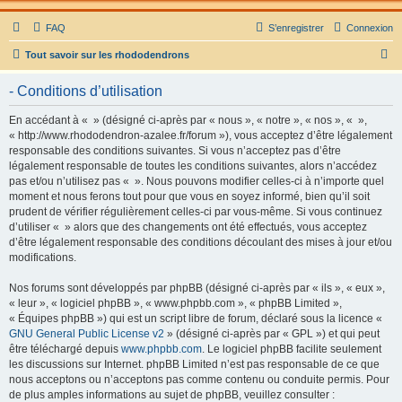
FAQ
S’enregistrer
Connexion
R
Tout savoir sur les rhododendrons
e
- Conditions d’utilisation
c
h
En accédant à « » (désigné ci-après par « nous », « notre », « nos », « »,
« http://www.rhododendron-azalee.fr/forum »), vous acceptez d’être légalement
e
responsable des conditions suivantes. Si vous n’acceptez pas d’être
r
légalement responsable de toutes les conditions suivantes, alors n’accédez
pas et/ou n’utilisez pas « ». Nous pouvons modifier celles-ci à n’importe quel
c
moment et nous ferons tout pour que vous en soyez informé, bien qu’il soit
h
prudent de vérifier régulièrement celles-ci par vous-même. Si vous continuez
d’utiliser « » alors que des changements ont été effectués, vous acceptez
e
d’être légalement responsable des conditions découlant des mises à jour et/ou
r
modifications.
Nos forums sont développés par phpBB (désigné ci-après par « ils », « eux »,
« leur », « logiciel phpBB », « www.phpbb.com », « phpBB Limited »,
« Équipes phpBB ») qui est un script libre de forum, déclaré sous la licence «
GNU General Public License v2
» (désigné ci-après par « GPL ») et qui peut
être téléchargé depuis
www.phpbb.com
. Le logiciel phpBB facilite seulement
les discussions sur Internet. phpBB Limited n’est pas responsable de ce que
nous acceptons ou n’acceptons pas comme contenu ou conduite permis. Pour
de plus amples informations au sujet de phpBB, veuillez consulter :