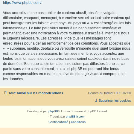
https://www.phpbb.com/
.
Vous acceptez de ne pas publier de contenu abusif, obscène, vulgaire,
diffamatoire, choquant, menaçant, à caractère sexuel ou tout autre contenu qui
peut transgresser les lois de votre pays, du pays où « » est hébergé ou les lois
internationales. Le faire peut vous mener à un bannissement immédiat et
permanent, avec une notification à votre fournisseur d’accès à Internet si nous
le jugeons nécessaire. Les adresses IP de tous les messages sont
enregistrées pour aider au renforcement de ces conditions. Vous acceptez que
« » supprime, modifie, déplace ou verrouille n’importe quel sujet lorsque nous
estimons que cela est nécessaire. En tant que membre, vous acceptez que
toutes les informations que vous avez saisies soient stockées dans notre base
de données. Bien que ces informations ne soient pas diffusées à une tierce
partie sans votre consentement, ni « », ni phpBB ne pourront être tenus
comme responsables en cas de tentative de piratage visant à compromettre
les données.
Tout savoir sur les rhododendrons
Heures au format
UTC+02:00
Supprimer les cookies
Développé par
phpBB
® Forum Software © phpBB Limited
Traduit par
phpBB-fr.com
Confidentialité
|
Conditions