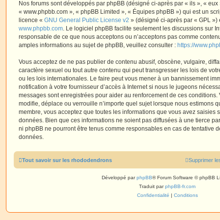
Nos forums sont développés par phpBB (désigné ci-après par « ils », « eux »,
« www.phpbb.com », « phpBB Limited », « Équipes phpBB ») qui est un script
licence «
GNU General Public License v2
» (désigné ci-après par « GPL ») 
www.phpbb.com
. Le logiciel phpBB facilite seulement les discussions sur I
responsable de ce que nous acceptons ou n’acceptons pas comme contenu 
amples informations au sujet de phpBB, veuillez consulter :
https://www.ph
Vous acceptez de ne pas publier de contenu abusif, obscène, vulgaire, diff
caractère sexuel ou tout autre contenu qui peut transgresser les lois de vo
ou les lois internationales. Le faire peut vous mener à un bannissement i
notification à votre fournisseur d’accès à Internet si nous le jugeons nécess
messages sont enregistrées pour aider au renforcement de ces conditions.
modifie, déplace ou verrouille n’importe quel sujet lorsque nous estimons q
membre, vous acceptez que toutes les informations que vous avez saisies 
données. Bien que ces informations ne soient pas diffusées à une tierce par
ni phpBB ne pourront être tenus comme responsables en cas de tentative de
données.
Tout savoir sur les rhododendrons
Supprimer le
Développé par
phpBB
® Forum Software © phpBB L
Traduit par
phpBB-fr.com
Confidentialité
|
Conditions