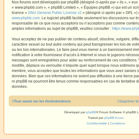
Nos forums sont développés par phpBB (désigné ci-après par « ils », « eux »,
« www.phpbb.com », « phpBB Limited », « Équipes phpBB ») qui est un script
licence «
GNU General Public License v2
» (désigné ci-après par « GPL ») 
www.phpbb.com
. Le logiciel phpBB facilite seulement les discussions sur I
responsable de ce que nous acceptons ou n’acceptons pas comme contenu 
amples informations au sujet de phpBB, veuillez consulter :
https://www.ph
Vous acceptez de ne pas publier de contenu abusif, obscène, vulgaire, diff
caractère sexuel ou tout autre contenu qui peut transgresser les lois de vo
ou les lois internationales. Le faire peut vous mener à un bannissement i
notification à votre fournisseur d’accès à Internet si nous le jugeons nécess
messages sont enregistrées pour aider au renforcement de ces conditions.
modifie, déplace ou verrouille n’importe quel sujet lorsque nous estimons q
membre, vous acceptez que toutes les informations que vous avez saisies 
données. Bien que ces informations ne soient pas diffusées à une tierce par
ni phpBB ne pourront être tenus comme responsables en cas de tentative de
données.
Tout savoir sur les rhododendrons
Supprimer le
Développé par
phpBB
® Forum Software © phpBB L
Traduit par
phpBB-fr.com
Confidentialité
|
Conditions