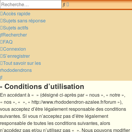
Recherche
Rechercher
avancée
Accès rapide
Sujets sans réponse
Sujets actifs
Rechercher
FAQ
Connexion
S’enregistrer
Tout savoir sur les
rhododendrons
Rechercher
- Conditions d’utilisation
En accédant à « » (désigné ci-après par « nous », « notre »,
« nos », « », « http://www.rhododendron-azalee.fr/forum »),
vous acceptez d’être légalement responsable des conditions
suivantes. Si vous n’acceptez pas d’être légalement
responsable de toutes les conditions suivantes, alors
n’accédez pas et/ou n’utilisez pas « ». Nous pouvons modifier