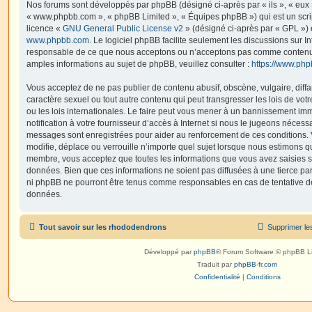
Nos forums sont développés par phpBB (désigné ci-après par « ils », « eux »,
« www.phpbb.com », « phpBB Limited », « Équipes phpBB ») qui est un script
licence «
GNU General Public License v2
» (désigné ci-après par « GPL ») 
www.phpbb.com
. Le logiciel phpBB facilite seulement les discussions sur I
responsable de ce que nous acceptons ou n’acceptons pas comme contenu 
amples informations au sujet de phpBB, veuillez consulter :
https://www.ph
Vous acceptez de ne pas publier de contenu abusif, obscène, vulgaire, diff
caractère sexuel ou tout autre contenu qui peut transgresser les lois de vo
ou les lois internationales. Le faire peut vous mener à un bannissement i
notification à votre fournisseur d’accès à Internet si nous le jugeons nécess
messages sont enregistrées pour aider au renforcement de ces conditions.
modifie, déplace ou verrouille n’importe quel sujet lorsque nous estimons q
membre, vous acceptez que toutes les informations que vous avez saisies 
données. Bien que ces informations ne soient pas diffusées à une tierce par
ni phpBB ne pourront être tenus comme responsables en cas de tentative de
données.
Tout savoir sur les rhododendrons
Supprimer le
Développé par
phpBB
® Forum Software © phpBB L
Traduit par
phpBB-fr.com
Confidentialité
|
Conditions