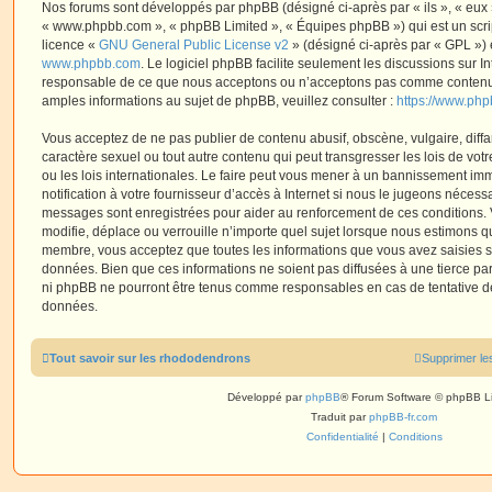
Nos forums sont développés par phpBB (désigné ci-après par « ils », « eux »,
« www.phpbb.com », « phpBB Limited », « Équipes phpBB ») qui est un script
licence «
GNU General Public License v2
» (désigné ci-après par « GPL ») 
www.phpbb.com
. Le logiciel phpBB facilite seulement les discussions sur I
responsable de ce que nous acceptons ou n’acceptons pas comme contenu 
amples informations au sujet de phpBB, veuillez consulter :
https://www.ph
Vous acceptez de ne pas publier de contenu abusif, obscène, vulgaire, diff
caractère sexuel ou tout autre contenu qui peut transgresser les lois de vo
ou les lois internationales. Le faire peut vous mener à un bannissement i
notification à votre fournisseur d’accès à Internet si nous le jugeons nécess
messages sont enregistrées pour aider au renforcement de ces conditions.
modifie, déplace ou verrouille n’importe quel sujet lorsque nous estimons q
membre, vous acceptez que toutes les informations que vous avez saisies 
données. Bien que ces informations ne soient pas diffusées à une tierce par
ni phpBB ne pourront être tenus comme responsables en cas de tentative de
données.
Tout savoir sur les rhododendrons
Supprimer le
Développé par
phpBB
® Forum Software © phpBB L
Traduit par
phpBB-fr.com
Confidentialité
|
Conditions