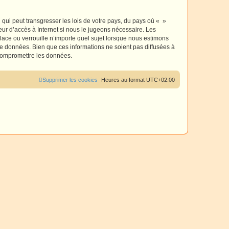
r
qui peut transgresser les lois de votre pays, du pays où « »
eur d’accès à Internet si nous le jugeons nécessaire. Les
ace ou verrouille n’importe quel sujet lorsque nous estimons
e données. Bien que ces informations ne soient pas diffusées à
 compromettre les données.
Supprimer les cookies
Heures au format
UTC+02:00