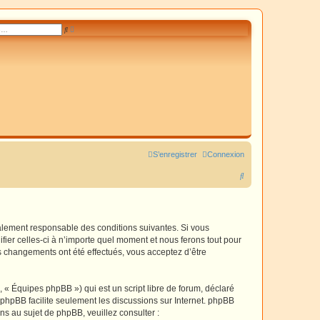
R
R
e
e
c
c
h
h
e
e
r
r
c
c
h
h
e
e
a
r
v
a
n
c
é
e
S’enregistrer
Connexion
R
e
c
h
galement responsable des conditions suivantes. Si vous
fier celles-ci à n’importe quel moment et nous ferons tout pour
e
es changements ont été effectués, vous acceptez d’être
r
c
 « Équipes phpBB ») qui est un script libre de forum, déclaré
h
l phpBB facilite seulement les discussions sur Internet. phpBB
 au sujet de phpBB, veuillez consulter :
e