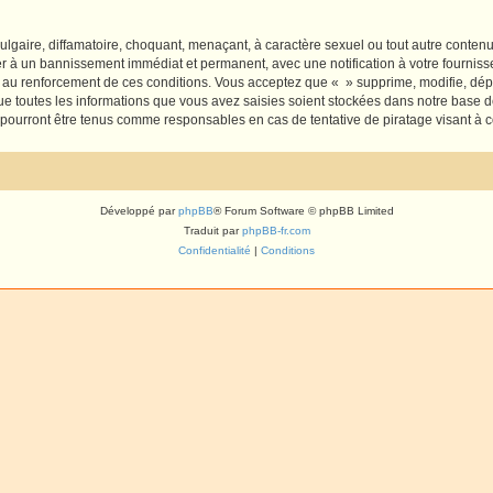
lgaire, diffamatoire, choquant, menaçant, à caractère sexuel ou tout autre contenu 
er à un bannissement immédiat et permanent, avec une notification à votre fourniss
 au renforcement de ces conditions. Vous acceptez que « » supprime, modifie, dépl
e toutes les informations que vous avez saisies soient stockées dans notre base d
e pourront être tenus comme responsables en cas de tentative de piratage visant à
Développé par
phpBB
® Forum Software © phpBB Limited
Traduit par
phpBB-fr.com
Confidentialité
|
Conditions