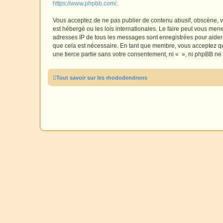
https://www.phpbb.com/
.
Vous acceptez de ne pas publier de contenu abusif, obscène, vu
est hébergé ou les lois internationales. Le faire peut vous men
adresses IP de tous les messages sont enregistrées pour aider
que cela est nécessaire. En tant que membre, vous acceptez qu
une tierce partie sans votre consentement, ni « », ni phpBB n
Tout savoir sur les rhododendrons