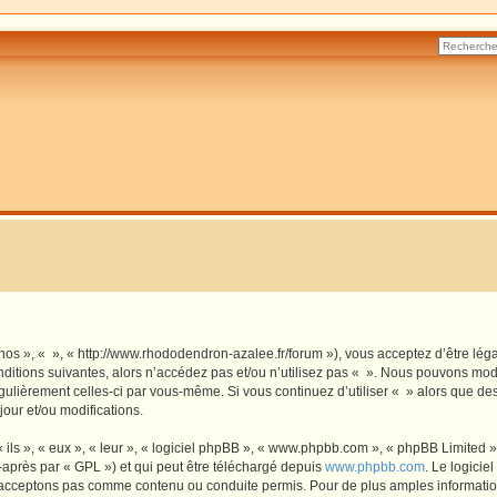
 nos », « », « http://www.rhododendron-azalee.fr/forum »), vous acceptez d’être lé
ditions suivantes, alors n’accédez pas et/ou n’utilisez pas « ». Nous pouvons modi
régulièrement celles-ci par vous-même. Si vous continuez d’utiliser « » alors que d
our et/ou modifications.
ls », « eux », « leur », « logiciel phpBB », « www.phpbb.com », « phpBB Limited »,
-après par « GPL ») et qui peut être téléchargé depuis
www.phpbb.com
. Le logicie
acceptons pas comme contenu ou conduite permis. Pour de plus amples informations