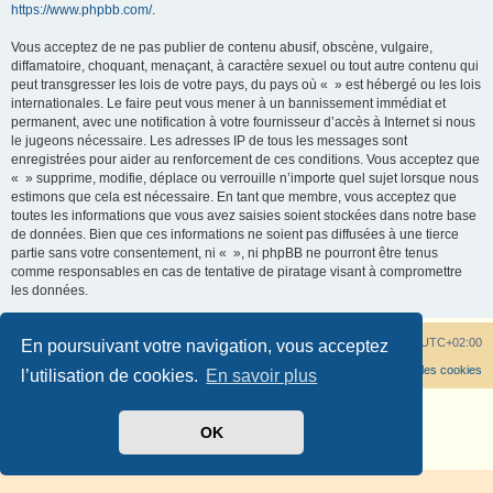
https://www.phpbb.com/
.
Vous acceptez de ne pas publier de contenu abusif, obscène, vulgaire,
diffamatoire, choquant, menaçant, à caractère sexuel ou tout autre contenu qui
peut transgresser les lois de votre pays, du pays où « » est hébergé ou les lois
internationales. Le faire peut vous mener à un bannissement immédiat et
permanent, avec une notification à votre fournisseur d’accès à Internet si nous
le jugeons nécessaire. Les adresses IP de tous les messages sont
enregistrées pour aider au renforcement de ces conditions. Vous acceptez que
« » supprime, modifie, déplace ou verrouille n’importe quel sujet lorsque nous
estimons que cela est nécessaire. En tant que membre, vous acceptez que
toutes les informations que vous avez saisies soient stockées dans notre base
de données. Bien que ces informations ne soient pas diffusées à une tierce
partie sans votre consentement, ni « », ni phpBB ne pourront être tenus
comme responsables en cas de tentative de piratage visant à compromettre
les données.
Tout savoir sur les rhododendrons
Heures au format
UTC+02:00
En poursuivant votre navigation, vous acceptez
Supprimer les cookies
l’utilisation de cookies.
En savoir plus
Développé par
phpBB
® Forum Software © phpBB Limited
Traduit par
phpBB-fr.com
OK
Confidentialité
|
Conditions