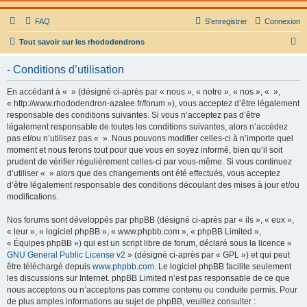
FAQ
S’enregistrer
Connexion
R
Tout savoir sur les rhododendrons
e
- Conditions d’utilisation
c
h
En accédant à « » (désigné ci-après par « nous », « notre », « nos », « »,
« http://www.rhododendron-azalee.fr/forum »), vous acceptez d’être légalement
e
responsable des conditions suivantes. Si vous n’acceptez pas d’être
r
légalement responsable de toutes les conditions suivantes, alors n’accédez
pas et/ou n’utilisez pas « ». Nous pouvons modifier celles-ci à n’importe quel
c
moment et nous ferons tout pour que vous en soyez informé, bien qu’il soit
h
prudent de vérifier régulièrement celles-ci par vous-même. Si vous continuez
d’utiliser « » alors que des changements ont été effectués, vous acceptez
e
d’être légalement responsable des conditions découlant des mises à jour et/ou
r
modifications.
Nos forums sont développés par phpBB (désigné ci-après par « ils », « eux »,
« leur », « logiciel phpBB », « www.phpbb.com », « phpBB Limited »,
« Équipes phpBB ») qui est un script libre de forum, déclaré sous la licence «
GNU General Public License v2
» (désigné ci-après par « GPL ») et qui peut
être téléchargé depuis
www.phpbb.com
. Le logiciel phpBB facilite seulement
les discussions sur Internet. phpBB Limited n’est pas responsable de ce que
nous acceptons ou n’acceptons pas comme contenu ou conduite permis. Pour
de plus amples informations au sujet de phpBB, veuillez consulter :