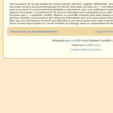
Vous acceptez de ne pas publier de contenu abusif, obscène, vulgaire, diffamatoire, ch
tout autre contenu qui peut transgresser les lois de votre pays, du pays où « » est héberg
peut vous mener à un bannissement immédiat et permanent, avec une notification à votre 
jugeons nécessaire. Les adresses IP de tous les messages sont enregistrées pour aider
acceptez que « » supprime, modifie, déplace ou verrouille n’importe quel sujet lorsque 
tant que membre, vous acceptez que toutes les informations que vous avez saisies soi
Bien que ces informations ne soient pas diffusées à une tierce partie sans votre consen
tenus comme responsables en cas de tentative de piratage visant à compromettre les d
Tout savoir sur les rhododendrons
Supprimer le
Développé par
phpBB
® Forum Software © phpBB L
Traduit par
phpBB-fr.com
Confidentialité
|
Conditions