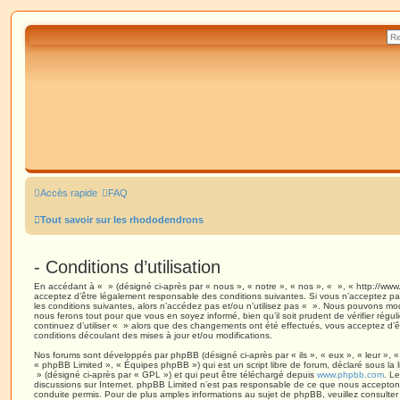
Accès rapide
FAQ
Tout savoir sur les rhododendrons
- Conditions d’utilisation
En accédant à « » (désigné ci-après par « nous », « notre », « nos », « », « http://www
acceptez d’être légalement responsable des conditions suivantes. Si vous n’acceptez pa
les conditions suivantes, alors n’accédez pas et/ou n’utilisez pas « ». Nous pouvons modi
nous ferons tout pour que vous en soyez informé, bien qu’il soit prudent de vérifier régu
continuez d’utiliser « » alors que des changements ont été effectués, vous acceptez d’
conditions découlant des mises à jour et/ou modifications.
Nos forums sont développés par phpBB (désigné ci-après par « ils », « eux », « leur », 
« phpBB Limited », « Équipes phpBB ») qui est un script libre de forum, déclaré sous la 
» (désigné ci-après par « GPL ») et qui peut être téléchargé depuis
www.phpbb.com
. Le
discussions sur Internet. phpBB Limited n’est pas responsable de ce que nous accept
conduite permis. Pour de plus amples informations au sujet de phpBB, veuillez consulter