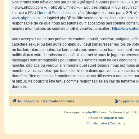
Nos forums sont développés par phpBB (désigné ci-après par « ils », « eux »,
« www.phpbb.com », « phpBB Limited », « Équipes phpBB ») qui est un script
licence «
GNU General Public License v2
» (désigné ci-après par « GPL ») 
www.phpbb.com
. Le logiciel phpBB facilite seulement les discussions sur I
responsable de ce que nous acceptons ou n’acceptons pas comme contenu 
amples informations au sujet de phpBB, veuillez consulter :
https://www.ph
Vous acceptez de ne pas publier de contenu abusif, obscène, vulgaire, diff
caractère sexuel ou tout autre contenu qui peut transgresser les lois de vo
ou les lois internationales. Le faire peut vous mener à un bannissement i
notification à votre fournisseur d’accès à Internet si nous le jugeons nécess
messages sont enregistrées pour aider au renforcement de ces conditions.
modifie, déplace ou verrouille n’importe quel sujet lorsque nous estimons q
membre, vous acceptez que toutes les informations que vous avez saisies 
données. Bien que ces informations ne soient pas diffusées à une tierce par
ni phpBB ne pourront être tenus comme responsables en cas de tentative de
données.
Tout savoir sur les rhododendrons
Supprimer le
Développé par
phpBB
® Forum Software © phpBB L
Traduit par
phpBB-fr.com
Confidentialité
|
Conditions