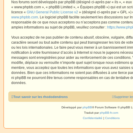
Nos forums sont développés par phpBB (désigné ci-après par « ils », « eux »,
« www.phpbb.com », « phpBB Limited », « Équipes phpBB ») qui est un script
licence «
GNU General Public License v2
» (désigné ci-après par « GPL ») 
www.phpbb.com
. Le logiciel phpBB facilite seulement les discussions sur I
responsable de ce que nous acceptons ou n’acceptons pas comme contenu 
amples informations au sujet de phpBB, veuillez consulter :
https://www.ph
Vous acceptez de ne pas publier de contenu abusif, obscène, vulgaire, diff
caractère sexuel ou tout autre contenu qui peut transgresser les lois de vo
ou les lois internationales. Le faire peut vous mener à un bannissement i
notification à votre fournisseur d’accès à Internet si nous le jugeons nécess
messages sont enregistrées pour aider au renforcement de ces conditions.
modifie, déplace ou verrouille n’importe quel sujet lorsque nous estimons q
membre, vous acceptez que toutes les informations que vous avez saisies 
données. Bien que ces informations ne soient pas diffusées à une tierce par
ni phpBB ne pourront être tenus comme responsables en cas de tentative de
données.
Tout savoir sur les rhododendrons
Supprimer le
Développé par
phpBB
® Forum Software © phpBB L
Traduit par
phpBB-fr.com
Confidentialité
|
Conditions