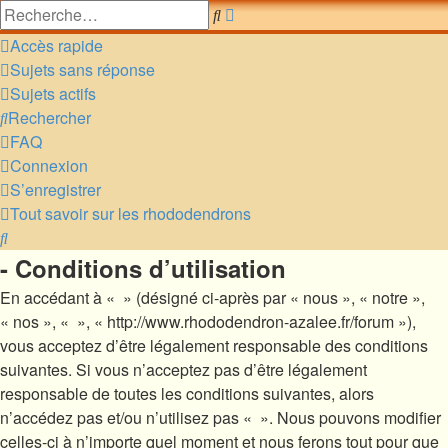
Recherche
Rechercher
avancée
Accès rapide
Sujets sans réponse
Sujets actifs
Rechercher
FAQ
Connexion
S’enregistrer
Tout savoir sur les rhododendrons
Rechercher
- Conditions d’utilisation
En accédant à « » (désigné ci-après par « nous », « notre »,
« nos », « », « http://www.rhododendron-azalee.fr/forum »),
vous acceptez d’être légalement responsable des conditions
suivantes. Si vous n’acceptez pas d’être légalement
responsable de toutes les conditions suivantes, alors
n’accédez pas et/ou n’utilisez pas « ». Nous pouvons modifier
celles-ci à n’importe quel moment et nous ferons tout pour que