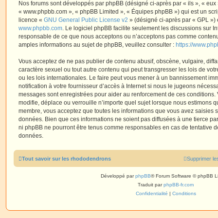
Nos forums sont développés par phpBB (désigné ci-après par « ils », « eux »,
« www.phpbb.com », « phpBB Limited », « Équipes phpBB ») qui est un script
licence «
GNU General Public License v2
» (désigné ci-après par « GPL ») 
www.phpbb.com
. Le logiciel phpBB facilite seulement les discussions sur I
responsable de ce que nous acceptons ou n’acceptons pas comme contenu 
amples informations au sujet de phpBB, veuillez consulter :
https://www.ph
Vous acceptez de ne pas publier de contenu abusif, obscène, vulgaire, diff
caractère sexuel ou tout autre contenu qui peut transgresser les lois de vo
ou les lois internationales. Le faire peut vous mener à un bannissement i
notification à votre fournisseur d’accès à Internet si nous le jugeons nécess
messages sont enregistrées pour aider au renforcement de ces conditions.
modifie, déplace ou verrouille n’importe quel sujet lorsque nous estimons q
membre, vous acceptez que toutes les informations que vous avez saisies 
données. Bien que ces informations ne soient pas diffusées à une tierce par
ni phpBB ne pourront être tenus comme responsables en cas de tentative de
données.
Tout savoir sur les rhododendrons
Supprimer le
Développé par
phpBB
® Forum Software © phpBB L
Traduit par
phpBB-fr.com
Confidentialité
|
Conditions