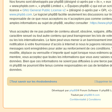
Nos forums sont développés par phpBB (désigné ci-après par « ils », « eux »,
« www.phpbb.com », « phpBB Limited », « Équipes phpBB ») qui est un script
licence «
GNU General Public License v2
» (désigné ci-après par « GPL ») 
www.phpbb.com
. Le logiciel phpBB facilite seulement les discussions sur I
responsable de ce que nous acceptons ou n’acceptons pas comme contenu 
amples informations au sujet de phpBB, veuillez consulter :
https://www.ph
Vous acceptez de ne pas publier de contenu abusif, obscène, vulgaire, diff
caractère sexuel ou tout autre contenu qui peut transgresser les lois de vo
ou les lois internationales. Le faire peut vous mener à un bannissement i
notification à votre fournisseur d’accès à Internet si nous le jugeons nécess
messages sont enregistrées pour aider au renforcement de ces conditions.
modifie, déplace ou verrouille n’importe quel sujet lorsque nous estimons q
membre, vous acceptez que toutes les informations que vous avez saisies 
données. Bien que ces informations ne soient pas diffusées à une tierce par
ni phpBB ne pourront être tenus comme responsables en cas de tentative de
données.
Tout savoir sur les rhododendrons
Supprimer le
Développé par
phpBB
® Forum Software © phpBB L
Traduit par
phpBB-fr.com
Confidentialité
|
Conditions