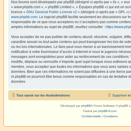
Nos forums sont développés par phpBB (désigné ci-après par « ils », « eux »,
« www.phpbb.com », « phpBB Limited », « Équipes phpBB ») qui est un script
licence «
GNU General Public License v2
» (désigné ci-après par « GPL ») 
www.phpbb.com
. Le logiciel phpBB facilite seulement les discussions sur I
responsable de ce que nous acceptons ou n’acceptons pas comme contenu 
amples informations au sujet de phpBB, veuillez consulter :
https://www.ph
Vous acceptez de ne pas publier de contenu abusif, obscène, vulgaire, diff
caractère sexuel ou tout autre contenu qui peut transgresser les lois de vo
ou les lois internationales. Le faire peut vous mener à un bannissement i
notification à votre fournisseur d’accès à Internet si nous le jugeons nécess
messages sont enregistrées pour aider au renforcement de ces conditions.
modifie, déplace ou verrouille n’importe quel sujet lorsque nous estimons q
membre, vous acceptez que toutes les informations que vous avez saisies 
données. Bien que ces informations ne soient pas diffusées à une tierce par
ni phpBB ne pourront être tenus comme responsables en cas de tentative de
données.
Tout savoir sur les rhododendrons
Supprimer le
Développé par
phpBB
® Forum Software © phpBB L
Traduit par
phpBB-fr.com
Confidentialité
|
Conditions