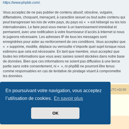
https://www.phpbb.com/
.
Vous acceptez de ne pas publier de contenu abusif, obscène, vulgaire,
diffamatoire, choquant, menaçant, à caractère sexuel ou tout autre contenu qui
peut transgresser les lois de votre pays, du pays où « » est hébergé ou les lois
internationales. Le faire peut vous mener à un bannissement immédiat et
permanent, avec une notification à votre fournisseur d’accès à Internet si nous
le jugeons nécessaire. Les adresses IP de tous les messages sont
enregistrées pour aider au renforcement de ces conditions. Vous acceptez que
« » supprime, modifie, déplace ou verrouille n’importe quel sujet lorsque nous
estimons que cela est nécessaire. En tant que membre, vous acceptez que
toutes les informations que vous avez saisies soient stockées dans notre base
de données. Bien que ces informations ne soient pas diffusées à une tierce
partie sans votre consentement, ni « », ni phpBB ne pourront être tenus
comme responsables en cas de tentative de piratage visant à compromettre
les données.
Tout savoir sur les rhododendrons
Heures au format
UTC+02:00
En poursuivant votre navigation, vous acceptez
l’utilisation de cookies.
En savoir plus
Développé par
phpBB
® Forum Software © phpBB Limited
Traduit par
phpBB-fr.com
Confidentialité
|
Conditions
OK