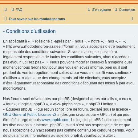
FAQ
S’enregistrer
Connexion
R
Tout savoir sur les rhododendrons
e
- Conditions d’utilisation
c
h
En accédant à « » (désigné ci-après par « nous », « notre », « nos », « »,
« http://www.rhododendron-azalee.fr/forum »), vous acceptez d’être légalement
e
responsable des conditions suivantes. Si vous n’acceptez pas d’être
r
légalement responsable de toutes les conditions suivantes, alors n’accédez
pas et/ou n’utilisez pas « ». Nous pouvons modifier celles-ci à n’importe quel
c
moment et nous ferons tout pour que vous en soyez informé, bien qu’il soit
h
prudent de vérifier régulièrement celles-ci par vous-même. Si vous continuez
d’utiliser « » alors que des changements ont été effectués, vous acceptez
e
d’être légalement responsable des conditions découlant des mises à jour et/ou
r
modifications.
Nos forums sont développés par phpBB (désigné ci-après par « ils », « eux »,
« leur », « logiciel phpBB », « www.phpbb.com », « phpBB Limited »,
« Équipes phpBB ») qui est un script libre de forum, déclaré sous la licence «
GNU General Public License v2
» (désigné ci-après par « GPL ») et qui peut
être téléchargé depuis
www.phpbb.com
. Le logiciel phpBB facilite seulement
les discussions sur Internet. phpBB Limited n’est pas responsable de ce que
nous acceptons ou n’acceptons pas comme contenu ou conduite permis. Pour
de plus amples informations au sujet de phpBB, veuillez consulter :