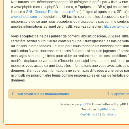
Nos forums sont développés par phpBB (désigné ci-après par « ils », « eux »,
« www.phpbb.com », « phpBB Limited », « Équipes phpBB ») qui est un script
licence «
GNU General Public License v2
» (désigné ci-après par « GPL ») 
www.phpbb.com
. Le logiciel phpBB facilite seulement les discussions sur I
responsable de ce que nous acceptons ou n’acceptons pas comme contenu 
amples informations au sujet de phpBB, veuillez consulter :
https://www.ph
Vous acceptez de ne pas publier de contenu abusif, obscène, vulgaire, diff
caractère sexuel ou tout autre contenu qui peut transgresser les lois de vo
ou les lois internationales. Le faire peut vous mener à un bannissement i
notification à votre fournisseur d’accès à Internet si nous le jugeons nécess
messages sont enregistrées pour aider au renforcement de ces conditions.
modifie, déplace ou verrouille n’importe quel sujet lorsque nous estimons q
membre, vous acceptez que toutes les informations que vous avez saisies 
données. Bien que ces informations ne soient pas diffusées à une tierce par
ni phpBB ne pourront être tenus comme responsables en cas de tentative de
données.
Tout savoir sur les rhododendrons
Supprimer le
Développé par
phpBB
® Forum Software © phpBB L
Traduit par
phpBB-fr.com
Confidentialité
|
Conditions