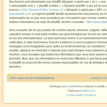
Nos forums sont développés par phpBB (désigné ci-après par « ils », « eux »,
« www.phpbb.com », « phpBB Limited », « Équipes phpBB ») qui est un script
licence «
GNU General Public License v2
» (désigné ci-après par « GPL ») 
www.phpbb.com
. Le logiciel phpBB facilite seulement les discussions sur I
responsable de ce que nous acceptons ou n’acceptons pas comme contenu 
amples informations au sujet de phpBB, veuillez consulter :
https://www.ph
Vous acceptez de ne pas publier de contenu abusif, obscène, vulgaire, diff
caractère sexuel ou tout autre contenu qui peut transgresser les lois de vo
ou les lois internationales. Le faire peut vous mener à un bannissement i
notification à votre fournisseur d’accès à Internet si nous le jugeons nécess
messages sont enregistrées pour aider au renforcement de ces conditions.
modifie, déplace ou verrouille n’importe quel sujet lorsque nous estimons q
membre, vous acceptez que toutes les informations que vous avez saisies 
données. Bien que ces informations ne soient pas diffusées à une tierce par
ni phpBB ne pourront être tenus comme responsables en cas de tentative de
données.
Tout savoir sur les rhododendrons
Supprimer le
Développé par
phpBB
® Forum Software © phpBB L
Traduit par
phpBB-fr.com
Confidentialité
|
Conditions