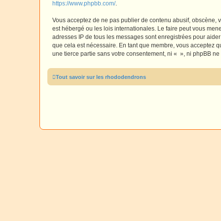
https://www.phpbb.com/
.
Vous acceptez de ne pas publier de contenu abusif, obscène, vu
est hébergé ou les lois internationales. Le faire peut vous men
adresses IP de tous les messages sont enregistrées pour aider
que cela est nécessaire. En tant que membre, vous acceptez qu
une tierce partie sans votre consentement, ni « », ni phpBB n
Tout savoir sur les rhododendrons