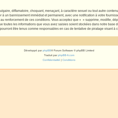
lgaire, diffamatoire, choquant, menaçant, à caractère sexuel ou tout autre contenu 
er à un bannissement immédiat et permanent, avec une notification à votre fourniss
 au renforcement de ces conditions. Vous acceptez que « » supprime, modifie, dépl
e toutes les informations que vous avez saisies soient stockées dans notre base d
e pourront être tenus comme responsables en cas de tentative de piratage visant à
Développé par
phpBB
® Forum Software © phpBB Limited
Traduit par
phpBB-fr.com
Confidentialité
|
Conditions