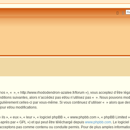
Reche
Rec
 nos », « », « http://www.rhododendron-azalee.fr/forum »), vous acceptez d’être lé
ditions suivantes, alors n’accédez pas et/ou n’utilisez pas « ». Nous pouvons modi
régulièrement celles-ci par vous-même. Si vous continuez d’utiliser « » alors que d
our et/ou modifications.
ls », « eux », « leur », « logiciel phpBB », « www.phpbb.com », « phpBB Limited »,
-après par « GPL ») et qui peut être téléchargé depuis
www.phpbb.com
. Le logicie
acceptons pas comme contenu ou conduite permis. Pour de plus amples informations