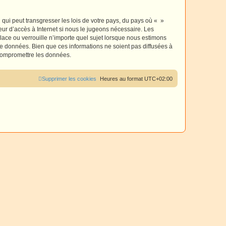
r
qui peut transgresser les lois de votre pays, du pays où « »
eur d’accès à Internet si nous le jugeons nécessaire. Les
ace ou verrouille n’importe quel sujet lorsque nous estimons
e données. Bien que ces informations ne soient pas diffusées à
 compromettre les données.
Supprimer les cookies
Heures au format
UTC+02:00