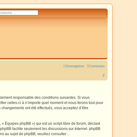
rcher
herche avancée
S’enregistrer
Connexion
R
e
c
h
galement responsable des conditions suivantes. Si vous
fier celles-ci à n’importe quel moment et nous ferons tout pour
e
es changements ont été effectués, vous acceptez d’être
r
c
 « Équipes phpBB ») qui est un script libre de forum, déclaré
h
l phpBB facilite seulement les discussions sur Internet. phpBB
 au sujet de phpBB, veuillez consulter :
e