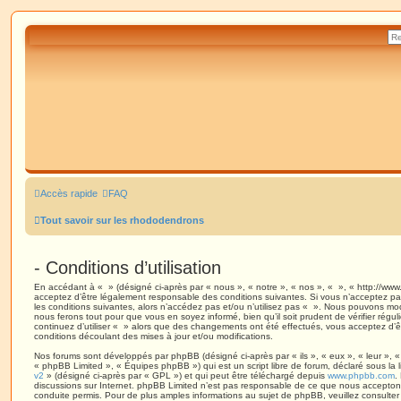
Accès rapide
FAQ
Tout savoir sur les rhododendrons
- Conditions d’utilisation
En accédant à « » (désigné ci-après par « nous », « notre », « nos », « », « http://www
acceptez d’être légalement responsable des conditions suivantes. Si vous n’acceptez pa
les conditions suivantes, alors n’accédez pas et/ou n’utilisez pas « ». Nous pouvons modi
nous ferons tout pour que vous en soyez informé, bien qu’il soit prudent de vérifier régu
continuez d’utiliser « » alors que des changements ont été effectués, vous acceptez d’
conditions découlant des mises à jour et/ou modifications.
Nos forums sont développés par phpBB (désigné ci-après par « ils », « eux », « leur », 
« phpBB Limited », « Équipes phpBB ») qui est un script libre de forum, déclaré sous la 
v2
» (désigné ci-après par « GPL ») et qui peut être téléchargé depuis
www.phpbb.com
.
discussions sur Internet. phpBB Limited n’est pas responsable de ce que nous accept
conduite permis. Pour de plus amples informations au sujet de phpBB, veuillez consulter