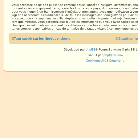
Vous acceptez de ne pas publier de contenu abusif, obscène, vulgaire, diffamatoire, ch
tout autre contenu qui peut transgresser les lois de votre pays, du pays où « » est héberg
peut vous mener à un bannissement immédiat et permanent, avec une notification à votre 
jugeons nécessaire. Les adresses IP de tous les messages sont enregistrées pour aider
acceptez que « » supprime, modifie, déplace ou verrouille n’importe quel sujet lorsque 
tant que membre, vous acceptez que toutes les informations que vous avez saisies soi
Bien que ces informations ne soient pas diffusées à une tierce partie sans votre consen
tenus comme responsables en cas de tentative de piratage visant à compromettre les d
Tout savoir sur les rhododendrons
Supprimer le
Développé par
phpBB
® Forum Software © phpBB L
Traduit par
phpBB-fr.com
Confidentialité
|
Conditions