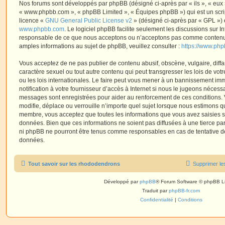
Nos forums sont développés par phpBB (désigné ci-après par « ils », « eux »,
« www.phpbb.com », « phpBB Limited », « Équipes phpBB ») qui est un script
licence «
GNU General Public License v2
» (désigné ci-après par « GPL ») 
www.phpbb.com
. Le logiciel phpBB facilite seulement les discussions sur I
responsable de ce que nous acceptons ou n’acceptons pas comme contenu 
amples informations au sujet de phpBB, veuillez consulter :
https://www.ph
Vous acceptez de ne pas publier de contenu abusif, obscène, vulgaire, diff
caractère sexuel ou tout autre contenu qui peut transgresser les lois de vo
ou les lois internationales. Le faire peut vous mener à un bannissement i
notification à votre fournisseur d’accès à Internet si nous le jugeons nécess
messages sont enregistrées pour aider au renforcement de ces conditions.
modifie, déplace ou verrouille n’importe quel sujet lorsque nous estimons q
membre, vous acceptez que toutes les informations que vous avez saisies 
données. Bien que ces informations ne soient pas diffusées à une tierce par
ni phpBB ne pourront être tenus comme responsables en cas de tentative de
données.
Tout savoir sur les rhododendrons
Supprimer le
Développé par
phpBB
® Forum Software © phpBB L
Traduit par
phpBB-fr.com
Confidentialité
|
Conditions