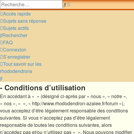
Recherche
Rechercher
avancée
Accès rapide
Sujets sans réponse
Sujets actifs
Rechercher
FAQ
Connexion
S’enregistrer
Tout savoir sur les
rhododendrons
Rechercher
- Conditions d’utilisation
En accédant à « » (désigné ci-après par « nous », « notre »,
« nos », « », « http://www.rhododendron-azalee.fr/forum »),
vous acceptez d’être légalement responsable des conditions
suivantes. Si vous n’acceptez pas d’être légalement
responsable de toutes les conditions suivantes, alors
n’accédez pas et/ou n’utilisez pas « ». Nous pouvons modifier