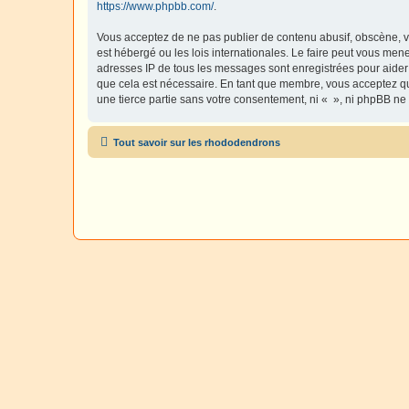
https://www.phpbb.com/
.
Vous acceptez de ne pas publier de contenu abusif, obscène, vu
est hébergé ou les lois internationales. Le faire peut vous men
adresses IP de tous les messages sont enregistrées pour aider
que cela est nécessaire. En tant que membre, vous acceptez qu
une tierce partie sans votre consentement, ni « », ni phpBB n
Tout savoir sur les rhododendrons