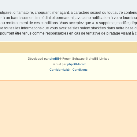
lgaire, diffamatoire, choquant, menaçant, à caractère sexuel ou tout autre contenu 
er à un bannissement immédiat et permanent, avec une notification à votre fourniss
 au renforcement de ces conditions. Vous acceptez que « » supprime, modifie, dépl
e toutes les informations que vous avez saisies soient stockées dans notre base d
e pourront être tenus comme responsables en cas de tentative de piratage visant à
Développé par
phpBB
® Forum Software © phpBB Limited
Traduit par
phpBB-fr.com
Confidentialité
|
Conditions