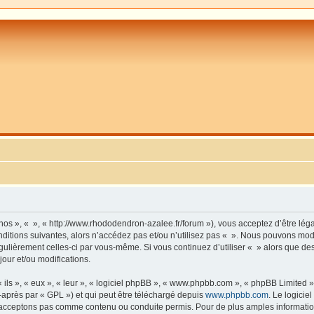
 nos », « », « http://www.rhododendron-azalee.fr/forum »), vous acceptez d’être lé
ditions suivantes, alors n’accédez pas et/ou n’utilisez pas « ». Nous pouvons modi
régulièrement celles-ci par vous-même. Si vous continuez d’utiliser « » alors que d
our et/ou modifications.
ls », « eux », « leur », « logiciel phpBB », « www.phpbb.com », « phpBB Limited »,
-après par « GPL ») et qui peut être téléchargé depuis
www.phpbb.com
. Le logicie
acceptons pas comme contenu ou conduite permis. Pour de plus amples informations