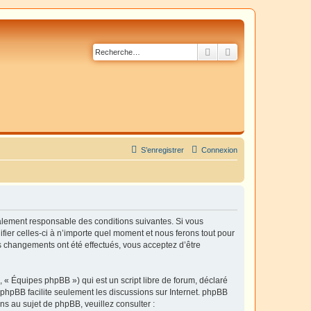
Rechercher
Recherche avancé
S’enregistrer
Connexion
galement responsable des conditions suivantes. Si vous
fier celles-ci à n’importe quel moment et nous ferons tout pour
es changements ont été effectués, vous acceptez d’être
 « Équipes phpBB ») qui est un script libre de forum, déclaré
l phpBB facilite seulement les discussions sur Internet. phpBB
 au sujet de phpBB, veuillez consulter :