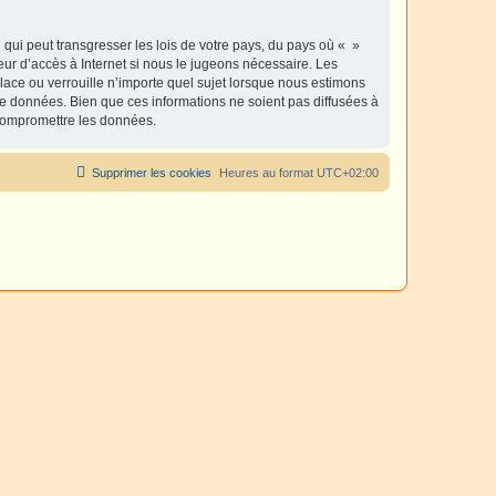
qui peut transgresser les lois de votre pays, du pays où « »
eur d’accès à Internet si nous le jugeons nécessaire. Les
ace ou verrouille n’importe quel sujet lorsque nous estimons
e données. Bien que ces informations ne soient pas diffusées à
 compromettre les données.
Supprimer les cookies
Heures au format
UTC+02:00