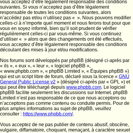
vous acceptez d’être légalement responsable des conditions
suivantes. Si vous n’acceptez pas d’être légalement
responsable de toutes les conditions suivantes, alors
n’accédez pas et/ou n’utilisez pas « ». Nous pouvons modifier
celles-ci à n’importe quel moment et nous ferons tout pour que
vous en soyez informé, bien qu’il soit prudent de vérifier
régulièrement celles-ci par vous-même. Si vous continuez
d’utiliser « » alors que des changements ont été effectués,
vous acceptez d’être légalement responsable des conditions
découlant des mises à jour et/ou modifications.
Nos forums sont développés par phpBB (désigné ci-après par
« ils », « eux », « leur », « logiciel phpBB »,
« www.phpbb.com », « phpBB Limited », « Équipes phpBB »)
qui est un script libre de forum, déclaré sous la licence «
GNU
General Public License v2
» (désigné ci-après par « GPL ») et
qui peut être téléchargé depuis
www.phpbb.com
. Le logiciel
phpBB facilite seulement les discussions sur Internet. phpBB
Limited n’est pas responsable de ce que nous acceptons ou
n’acceptons pas comme contenu ou conduite permis. Pour de
plus amples informations au sujet de phpBB, veuillez
consulter :
https://www.phpbb.com/
.
Vous acceptez de ne pas publier de contenu abusif, obscène,
vulgaire, diffamatoire, choquant, menaçant, à caractère sexuel