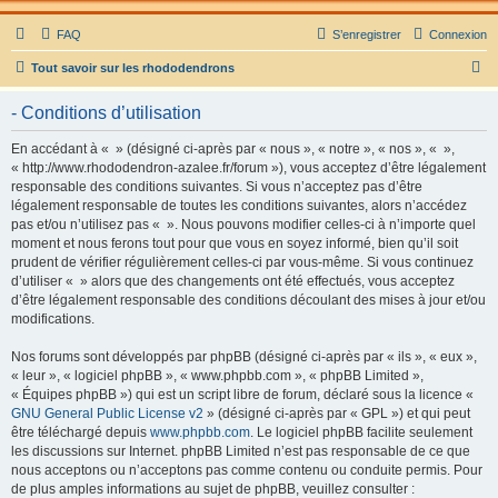
FAQ
S’enregistrer
Connexion
R
Tout savoir sur les rhododendrons
e
- Conditions d’utilisation
c
h
En accédant à « » (désigné ci-après par « nous », « notre », « nos », « »,
« http://www.rhododendron-azalee.fr/forum »), vous acceptez d’être légalement
e
responsable des conditions suivantes. Si vous n’acceptez pas d’être
r
légalement responsable de toutes les conditions suivantes, alors n’accédez
pas et/ou n’utilisez pas « ». Nous pouvons modifier celles-ci à n’importe quel
c
moment et nous ferons tout pour que vous en soyez informé, bien qu’il soit
h
prudent de vérifier régulièrement celles-ci par vous-même. Si vous continuez
d’utiliser « » alors que des changements ont été effectués, vous acceptez
e
d’être légalement responsable des conditions découlant des mises à jour et/ou
r
modifications.
Nos forums sont développés par phpBB (désigné ci-après par « ils », « eux »,
« leur », « logiciel phpBB », « www.phpbb.com », « phpBB Limited »,
« Équipes phpBB ») qui est un script libre de forum, déclaré sous la licence «
GNU General Public License v2
» (désigné ci-après par « GPL ») et qui peut
être téléchargé depuis
www.phpbb.com
. Le logiciel phpBB facilite seulement
les discussions sur Internet. phpBB Limited n’est pas responsable de ce que
nous acceptons ou n’acceptons pas comme contenu ou conduite permis. Pour
de plus amples informations au sujet de phpBB, veuillez consulter :