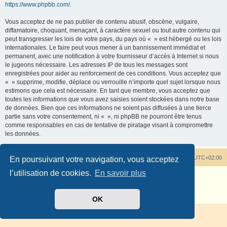
https://www.phpbb.com/
.
Vous acceptez de ne pas publier de contenu abusif, obscène, vulgaire,
diffamatoire, choquant, menaçant, à caractère sexuel ou tout autre contenu qui
peut transgresser les lois de votre pays, du pays où « » est hébergé ou les lois
internationales. Le faire peut vous mener à un bannissement immédiat et
permanent, avec une notification à votre fournisseur d’accès à Internet si nous
le jugeons nécessaire. Les adresses IP de tous les messages sont
enregistrées pour aider au renforcement de ces conditions. Vous acceptez que
« » supprime, modifie, déplace ou verrouille n’importe quel sujet lorsque nous
estimons que cela est nécessaire. En tant que membre, vous acceptez que
toutes les informations que vous avez saisies soient stockées dans notre base
de données. Bien que ces informations ne soient pas diffusées à une tierce
partie sans votre consentement, ni « », ni phpBB ne pourront être tenus
comme responsables en cas de tentative de piratage visant à compromettre
les données.
Tout savoir sur les rhododendrons
Heures au format
UTC+02:00
En poursuivant votre navigation, vous acceptez
l’utilisation de cookies.
En savoir plus
Développé par
phpBB
® Forum Software © phpBB Limited
Traduit par
phpBB-fr.com
Confidentialité
|
Conditions
OK