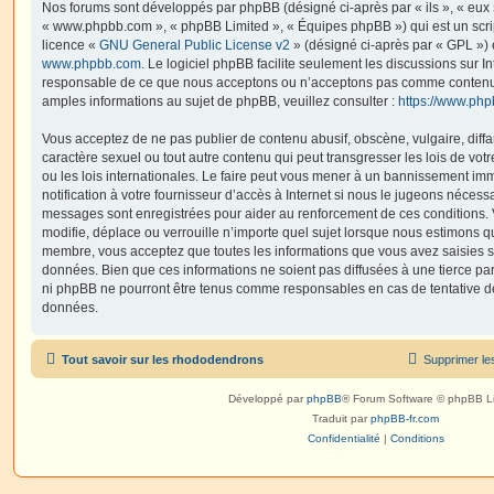
Nos forums sont développés par phpBB (désigné ci-après par « ils », « eux »,
« www.phpbb.com », « phpBB Limited », « Équipes phpBB ») qui est un script
licence «
GNU General Public License v2
» (désigné ci-après par « GPL ») 
www.phpbb.com
. Le logiciel phpBB facilite seulement les discussions sur I
responsable de ce que nous acceptons ou n’acceptons pas comme contenu 
amples informations au sujet de phpBB, veuillez consulter :
https://www.ph
Vous acceptez de ne pas publier de contenu abusif, obscène, vulgaire, diff
caractère sexuel ou tout autre contenu qui peut transgresser les lois de vo
ou les lois internationales. Le faire peut vous mener à un bannissement i
notification à votre fournisseur d’accès à Internet si nous le jugeons nécess
messages sont enregistrées pour aider au renforcement de ces conditions.
modifie, déplace ou verrouille n’importe quel sujet lorsque nous estimons q
membre, vous acceptez que toutes les informations que vous avez saisies 
données. Bien que ces informations ne soient pas diffusées à une tierce par
ni phpBB ne pourront être tenus comme responsables en cas de tentative de
données.
Tout savoir sur les rhododendrons
Supprimer le
Développé par
phpBB
® Forum Software © phpBB L
Traduit par
phpBB-fr.com
Confidentialité
|
Conditions