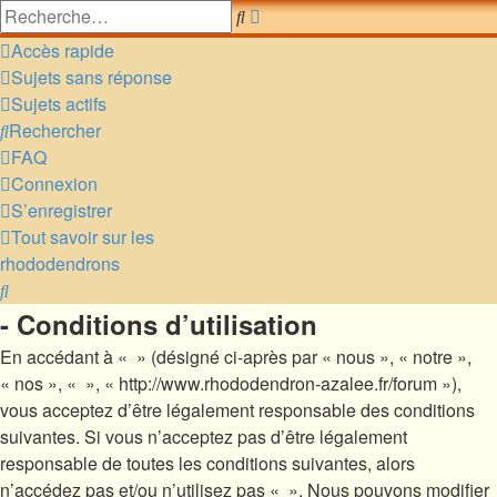
Recherche
Rechercher
avancée
Accès rapide
Sujets sans réponse
Sujets actifs
Rechercher
FAQ
Connexion
S’enregistrer
Tout savoir sur les
rhododendrons
Rechercher
- Conditions d’utilisation
En accédant à « » (désigné ci-après par « nous », « notre »,
« nos », « », « http://www.rhododendron-azalee.fr/forum »),
vous acceptez d’être légalement responsable des conditions
suivantes. Si vous n’acceptez pas d’être légalement
responsable de toutes les conditions suivantes, alors
n’accédez pas et/ou n’utilisez pas « ». Nous pouvons modifier