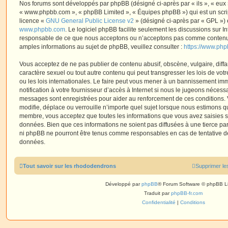
Nos forums sont développés par phpBB (désigné ci-après par « ils », « eux »,
« www.phpbb.com », « phpBB Limited », « Équipes phpBB ») qui est un script
licence «
GNU General Public License v2
» (désigné ci-après par « GPL ») 
www.phpbb.com
. Le logiciel phpBB facilite seulement les discussions sur I
responsable de ce que nous acceptons ou n’acceptons pas comme contenu 
amples informations au sujet de phpBB, veuillez consulter :
https://www.ph
Vous acceptez de ne pas publier de contenu abusif, obscène, vulgaire, diff
caractère sexuel ou tout autre contenu qui peut transgresser les lois de vo
ou les lois internationales. Le faire peut vous mener à un bannissement i
notification à votre fournisseur d’accès à Internet si nous le jugeons nécess
messages sont enregistrées pour aider au renforcement de ces conditions.
modifie, déplace ou verrouille n’importe quel sujet lorsque nous estimons q
membre, vous acceptez que toutes les informations que vous avez saisies 
données. Bien que ces informations ne soient pas diffusées à une tierce par
ni phpBB ne pourront être tenus comme responsables en cas de tentative de
données.
Tout savoir sur les rhododendrons
Supprimer le
Développé par
phpBB
® Forum Software © phpBB L
Traduit par
phpBB-fr.com
Confidentialité
|
Conditions