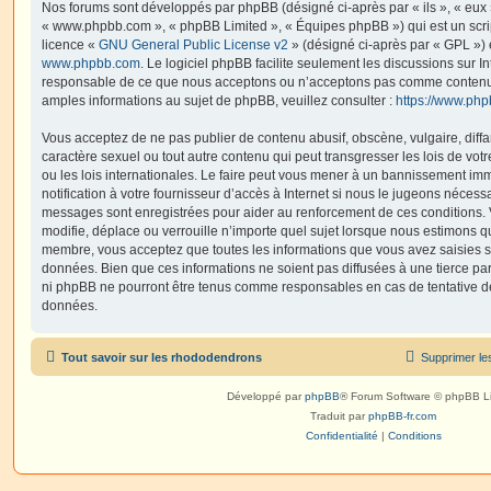
Nos forums sont développés par phpBB (désigné ci-après par « ils », « eux »,
« www.phpbb.com », « phpBB Limited », « Équipes phpBB ») qui est un script
licence «
GNU General Public License v2
» (désigné ci-après par « GPL ») 
www.phpbb.com
. Le logiciel phpBB facilite seulement les discussions sur I
responsable de ce que nous acceptons ou n’acceptons pas comme contenu 
amples informations au sujet de phpBB, veuillez consulter :
https://www.ph
Vous acceptez de ne pas publier de contenu abusif, obscène, vulgaire, diff
caractère sexuel ou tout autre contenu qui peut transgresser les lois de vo
ou les lois internationales. Le faire peut vous mener à un bannissement i
notification à votre fournisseur d’accès à Internet si nous le jugeons nécess
messages sont enregistrées pour aider au renforcement de ces conditions.
modifie, déplace ou verrouille n’importe quel sujet lorsque nous estimons q
membre, vous acceptez que toutes les informations que vous avez saisies 
données. Bien que ces informations ne soient pas diffusées à une tierce par
ni phpBB ne pourront être tenus comme responsables en cas de tentative de
données.
Tout savoir sur les rhododendrons
Supprimer le
Développé par
phpBB
® Forum Software © phpBB L
Traduit par
phpBB-fr.com
Confidentialité
|
Conditions