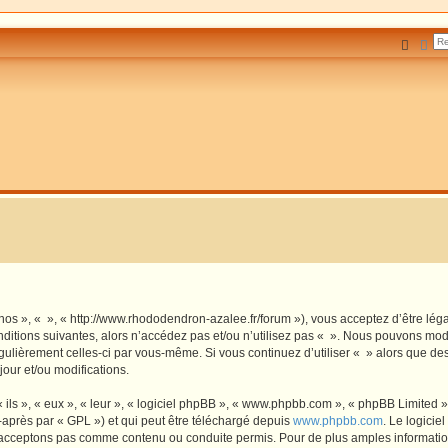
Reche
Rec
 nos », « », « http://www.rhododendron-azalee.fr/forum »), vous acceptez d’être lé
ditions suivantes, alors n’accédez pas et/ou n’utilisez pas « ». Nous pouvons modi
régulièrement celles-ci par vous-même. Si vous continuez d’utiliser « » alors que d
our et/ou modifications.
ls », « eux », « leur », « logiciel phpBB », « www.phpbb.com », « phpBB Limited »,
-après par « GPL ») et qui peut être téléchargé depuis
www.phpbb.com
. Le logicie
acceptons pas comme contenu ou conduite permis. Pour de plus amples informations