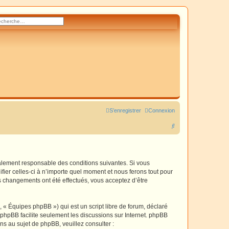
rcher
herche avancée
S’enregistrer
Connexion
R
e
c
h
galement responsable des conditions suivantes. Si vous
fier celles-ci à n’importe quel moment et nous ferons tout pour
e
es changements ont été effectués, vous acceptez d’être
r
c
 « Équipes phpBB ») qui est un script libre de forum, déclaré
h
l phpBB facilite seulement les discussions sur Internet. phpBB
 au sujet de phpBB, veuillez consulter :
e