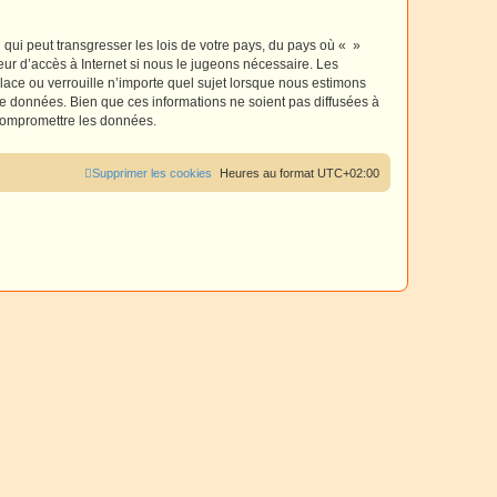
r
qui peut transgresser les lois de votre pays, du pays où « »
eur d’accès à Internet si nous le jugeons nécessaire. Les
ace ou verrouille n’importe quel sujet lorsque nous estimons
e données. Bien que ces informations ne soient pas diffusées à
 compromettre les données.
Supprimer les cookies
Heures au format
UTC+02:00