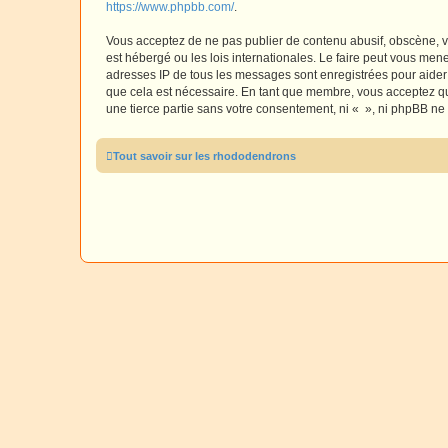
https://www.phpbb.com/
.
Vous acceptez de ne pas publier de contenu abusif, obscène, vu
est hébergé ou les lois internationales. Le faire peut vous men
adresses IP de tous les messages sont enregistrées pour aider
que cela est nécessaire. En tant que membre, vous acceptez qu
une tierce partie sans votre consentement, ni « », ni phpBB n
Tout savoir sur les rhododendrons