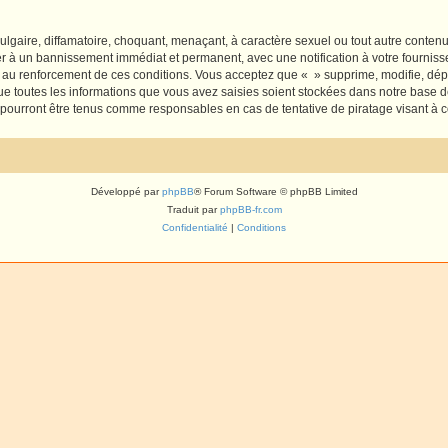
lgaire, diffamatoire, choquant, menaçant, à caractère sexuel ou tout autre contenu 
er à un bannissement immédiat et permanent, avec une notification à votre fourniss
 au renforcement de ces conditions. Vous acceptez que « » supprime, modifie, dépl
e toutes les informations que vous avez saisies soient stockées dans notre base d
e pourront être tenus comme responsables en cas de tentative de piratage visant à
Développé par
phpBB
® Forum Software © phpBB Limited
Traduit par
phpBB-fr.com
Confidentialité
|
Conditions