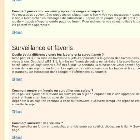
Haut
Comment puis-je trouver mes propres messages et sujets ?
Vos messages peuvent être retrouvés en cliquant sur le lien « Voir vos messages » dans l
le lien « Rechercher les messages de l’utilisateur » depuis votre propre page de profil ou 
rapide » depuis n’importe quelle page du forum. Pour rechercher vos sujets, utilisez la
les paramètres appropriés.
Haut
Surveillance et favoris
Quelle est la différence entre les favoris et la surveillance ?
Avec phpBB 3.0, la mise en favoris de sujets s’apparentait à la gestion des favoris dans 
mises à jour. Depuis phpBB 3.1, la mise en favoris de sujets est similaire à la surveillan
notifié lorsqu’un sujet favoris a été mis à jour. Cependant, la surveillance vous permet éga
à jour dans un sujet ou un forum. Les options de notifications pour les favoris et les sur
le panneau de l’utilisateur dans l’onglet « Préférences du forum ».
Haut
Comment mettre en favoris ou surveiller des sujets ?
Vous pouvez ajouter aux favoris ou surveiller un sujet en cliquant sur le lien approprié d
placé en haut et en bas du sujet de discussion.
Répondre à un sujet en cochant la case du formulaire « M’avertir lorsqu’une réponse es
surveiller le sujet.
Haut
Comment surveiller des forums ?
Pour surveiller un forum en particulier, une fois entré sur celui-ci, cliquez sur le lien « Su
page.
Haut