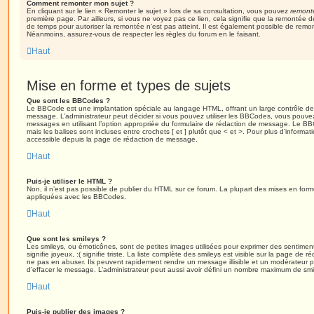
Comment remonter mon sujet ?
En cliquant sur le lien « Remonter le sujet » lors de sa consultation, vous pouvez
remont
première page. Par ailleurs, si vous ne voyez pas ce lien, cela signifie que la remontée de
de temps pour autoriser la remontée n’est pas atteint. Il est également possible de rem
Néanmoins, assurez-vous de respecter les règles du forum en le faisant.
Haut
Mise en forme et types de sujets
Que sont les BBCodes ?
Le BBCode est une implantation spéciale au langage HTML, offrant un large contrôle d
message. L’administrateur peut décider si vous pouvez utiliser les BBCodes, vous pouve
messages en utilisant l’option appropriée du formulaire de rédaction de message. Le BB
mais les balises sont incluses entre crochets [ et ] plutôt que < et >. Pour plus d’informa
accessible depuis la page de rédaction de message.
Haut
Puis-je utiliser le HTML ?
Non, il n’est pas possible de publier du HTML sur ce forum. La plupart des mises en fo
appliquées avec les BBCodes.
Haut
Que sont les smileys ?
Les smileys, ou émoticônes, sont de petites images utilisées pour exprimer des sentimen
signifie joyeux, :( signifie triste. La liste complète des smileys est visible sur la page d
ne pas en abuser. Ils peuvent rapidement rendre un message illisible et un modérateur p
d’effacer le message. L’administrateur peut aussi avoir défini un nombre maximum de sm
Haut
Puis-je publier des images ?