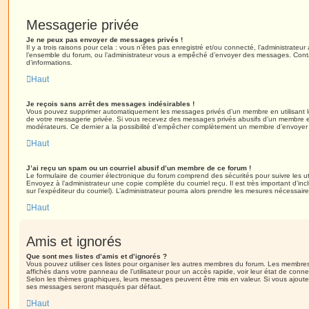
Messagerie privée
Je ne peux pas envoyer de messages privés !
Il y a trois raisons pour cela : vous n’êtes pas enregistré et/ou connecté, l’administrateu
l’ensemble du forum, ou l’administrateur vous a empêché d’envoyer des messages. Contac
d’informations.
Haut
Je reçois sans arrêt des messages indésirables !
Vous pouvez supprimer automatiquement les messages privés d’un membre en utilisant l
de votre messagerie privée. Si vous recevez des messages privés abusifs d’un membre en
modérateurs. Ce dernier a la possibilité d’empêcher complètement un membre d’envoyer
Haut
J’ai reçu un spam ou un courriel abusif d’un membre de ce forum !
Le formulaire de courrier électronique du forum comprend des sécurités pour suivre les ut
Envoyez à l’administrateur une copie complète du courriel reçu. Il est très important d’inclu
sur l’expéditeur du courriel). L’administrateur pourra alors prendre les mesures nécessaire
Haut
Amis et ignorés
Que sont mes listes d’amis et d’ignorés ?
Vous pouvez utiliser ces listes pour organiser les autres membres du forum. Les membres 
affichés dans votre panneau de l’utilisateur pour un accès rapide, voir leur état de con
Selon les thèmes graphiques, leurs messages peuvent être mis en valeur. Si vous ajoutez u
ses messages seront masqués par défaut.
Haut