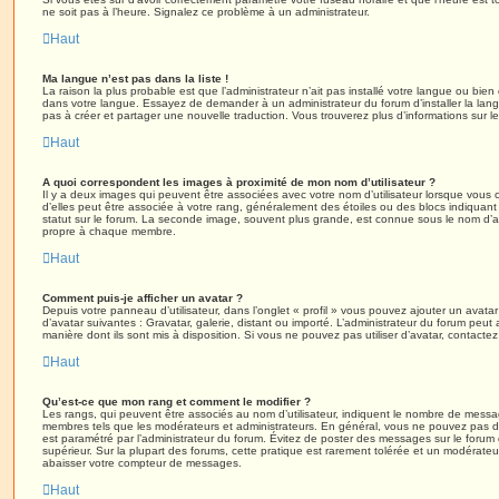
ne soit pas à l’heure. Signalez ce problème à un administrateur.
Haut
Ma langue n’est pas dans la liste !
La raison la plus probable est que l’administrateur n’ait pas installé votre langue ou bi
dans votre langue. Essayez de demander à un administrateur du forum d’installer la langue
pas à créer et partager une nouvelle traduction. Vous trouverez plus d’informations sur le
Haut
A quoi correspondent les images à proximité de mon nom d’utilisateur ?
Il y a deux images qui peuvent être associées avec votre nom d’utilisateur lorsque vous 
d’elles peut être associée à votre rang, généralement des étoiles ou des blocs indiqua
statut sur le forum. La seconde image, souvent plus grande, est connue sous le nom d’
propre à chaque membre.
Haut
Comment puis-je afficher un avatar ?
Depuis votre panneau d’utilisateur, dans l’onglet « profil » vous pouvez ajouter un avata
d’avatar suivantes : Gravatar, galerie, distant ou importé. L’administrateur du forum peut 
manière dont ils sont mis à disposition. Si vous ne pouvez pas utiliser d’avatar, contacte
Haut
Qu’est-ce que mon rang et comment le modifier ?
Les rangs, qui peuvent être associés au nom d’utilisateur, indiquent le nombre de messag
membres tels que les modérateurs et administrateurs. En général, vous ne pouvez pas direc
est paramétré par l’administrateur du forum. Évitez de poster des messages sur le forum
supérieur. Sur la plupart des forums, cette pratique est rarement tolérée et un modérateu
abaisser votre compteur de messages.
Haut