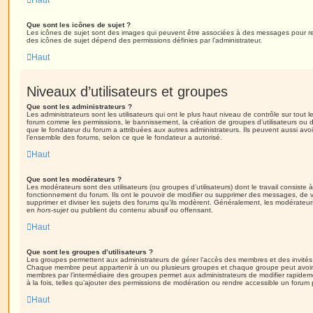
Haut
Que sont les icônes de sujet ?
Les icônes de sujet sont des images qui peuvent être associées à des messages pour reflét
des icônes de sujet dépend des permissions définies par l’administrateur.
Haut
Niveaux d’utilisateurs et groupes
Que sont les administrateurs ?
Les administrateurs sont les utilisateurs qui ont le plus haut niveau de contrôle sur tout l
forum comme les permissions, le bannissement, la création de groupes d’utilisateurs ou d
que le fondateur du forum a attribuées aux autres administrateurs. Ils peuvent aussi avo
l’ensemble des forums, selon ce que le fondateur a autorisé.
Haut
Que sont les modérateurs ?
Les modérateurs sont des utilisateurs (ou groupes d’utilisateurs) dont le travail consiste à 
fonctionnement du forum. Ils ont le pouvoir de modifier ou supprimer des messages, de verr
supprimer et diviser les sujets des forums qu’ils modèrent. Généralement, les modérateur
en
hors-sujet
ou publient du contenu abusif ou offensant.
Haut
Que sont les groupes d’utilisateurs ?
Les groupes permettent aux administrateurs de gérer l’accès des membres et des invités 
Chaque membre peut appartenir à un ou plusieurs groupes et chaque groupe peut avoir 
membres par l’intermédiaire des groupes permet aux administrateurs de modifier rapide
à la fois, telles qu’ajouter des permissions de modération ou rendre accessible un forum 
Haut