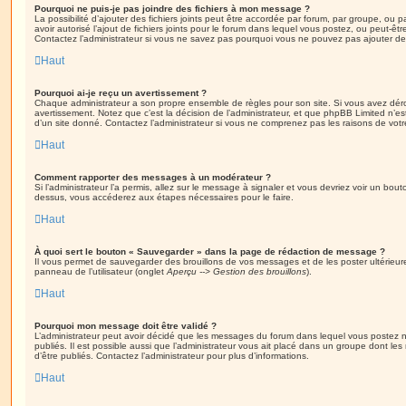
Pourquoi ne puis-je pas joindre des fichiers à mon message ?
La possibilité d’ajouter des fichiers joints peut être accordée par forum, par groupe, ou pa
avoir autorisé l’ajout de fichiers joints pour le forum dans lequel vous postez, ou peut-ê
Contactez l’administrateur si vous ne savez pas pourquoi vous ne pouvez pas ajouter de f
Haut
Pourquoi ai-je reçu un avertissement ?
Chaque administrateur a son propre ensemble de règles pour son site. Si vous avez dér
avertissement. Notez que c’est la décision de l’administrateur, et que phpBB Limited n’e
d’un site donné. Contactez l’administrateur si vous ne comprenez pas les raisons de votr
Haut
Comment rapporter des messages à un modérateur ?
Si l’administrateur l’a permis, allez sur le message à signaler et vous devriez voir un bo
dessus, vous accéderez aux étapes nécessaires pour le faire.
Haut
À quoi sert le bouton « Sauvegarder » dans la page de rédaction de message ?
Il vous permet de sauvegarder des brouillons de vos messages et de les poster ultérieure
panneau de l’utilisateur (onglet
Aperçu --> Gestion des brouillons
).
Haut
Pourquoi mon message doit être validé ?
L’administrateur peut avoir décidé que les messages du forum dans lequel vous postez né
publiés. Il est possible aussi que l’administrateur vous ait placé dans un groupe dont le
d’être publiés. Contactez l’administrateur pour plus d’informations.
Haut