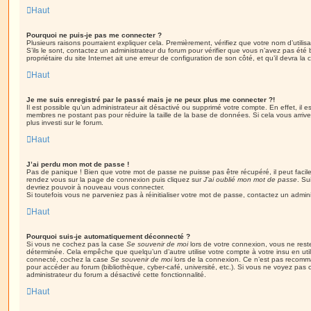
Haut
Pourquoi ne puis-je pas me connecter ?
Plusieurs raisons pourraient expliquer cela. Premièrement, vérifiez que votre nom d’utilis
S’ils le sont, contactez un administrateur du forum pour vérifier que vous n’avez pas été 
propriétaire du site Internet ait une erreur de configuration de son côté, et qu’il devra la c
Haut
Je me suis enregistré par le passé mais je ne peux plus me connecter ?!
Il est possible qu’un administrateur ait désactivé ou supprimé votre compte. En effet, il 
membres ne postant pas pour réduire la taille de la base de données. Si cela vous arrive
plus investi sur le forum.
Haut
J’ai perdu mon mot de passe !
Pas de panique ! Bien que votre mot de passe ne puisse pas être récupéré, il peut facileme
rendez vous sur la page de connexion puis cliquez sur
J’ai oublié mon mot de passe
. Su
devriez pouvoir à nouveau vous connecter.
Si toutefois vous ne parveniez pas à réinitialiser votre mot de passe, contactez un admin
Haut
Pourquoi suis-je automatiquement déconnecté ?
Si vous ne cochez pas la case
Se souvenir de moi
lors de votre connexion, vous ne res
déterminée. Cela empêche que quelqu’un d’autre utilise votre compte à votre insu en util
connecté, cochez la case
Se souvenir de moi
lors de la connexion. Ce n’est pas recomma
pour accéder au forum (bibliothèque, cyber-café, université, etc.). Si vous ne voyez pas c
administrateur du forum a désactivé cette fonctionnalité.
Haut