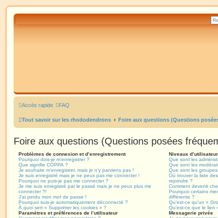
Accès rapide
FAQ
Tout savoir sur les rhododendrons
Foire aux questions (Questions posé
Foire aux questions (Questions posées fréqu
Problèmes de connexion et d’enregistrement
Niveaux d’utilisateu
Pourquoi dois-je m’enregistrer ?
Que sont les administ
Que signifie COPPA ?
Que sont les modérat
Je souhaite m’enregistrer, mais je n’y parviens pas !
Que sont les groupes d
Je suis enregistré mais je ne peux pas me connecter !
Où trouver la liste de
Pourquoi ne puis-je pas me connecter ?
rejoindre ?
Je me suis enregistré par le passé mais je ne peux plus me
Comment devenir che
connecter ?!
Pourquoi certains me
J’ai perdu mon mot de passe !
différente ?
Pourquoi suis-je automatiquement déconnecté ?
Qu’est-ce qu’un « Gr
À quoi sert « Supprimer les cookies » ?
Qu’est-ce que le lien
Paramètres et préférences de l’utilisateur
Messagerie privée