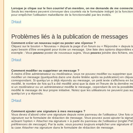
Lorsque je clique sur le lien
courriel
d’un membre, on me demande de me connecter
Seuls les membres peuvent s’envoyer des courriels via le formulaire intégré (si la fonction 
pour empêcher l’utilisation malveillante de la fonctionnalité par les invités.
Haut
Problèmes liés à la publication de messages
Comment créer un nouveau sujet ou poster une réponse ?
Cliquez sur le bouton « Nouveau » depuis la page d’un forum ou « Répondre » depuis la
ayez besoin d’être enregistré pour écrire un message. Une liste des options disponibles
exemple : Vous
pouvez
poster de nouveaux sujets, Vous
pouvez
joindre des fichiers, etc
Haut
Comment modifier ou supprimer un message ?
À moins d’être administrateur ou modérateur, vous ne pouvez modifier ou supprimer qu
modifier un message (quelquefois dans une durée limitée après sa publication) en cliqua
correspondant. Si quelqu’un a déjà répondu au message, un petit texte s’affichera en b
modifié, le nombre de fois qu’il a été modifié ainsi que la date et l’heure de la dernière
si un modérateur ou un administrateur modifie le message, cependant ils ont la possibilité
modifié le message de leur propre initiative. Notez que les utilisateurs ne peuvent pas
quelqu’un y a répondu.
Haut
Comment ajouter une signature à mes messages ?
Vous devez d’abord créer une signature depuis votre panneau de l’utilisateur. Une fois
signature
sur le formulaire de rédaction de message. Vous pouvez aussi ajouter la sign
activant l’option « Attacher ma signature » à partir du panneau de l’utilisateur (onglet
Pré
préférences de message
). Par la suite, vous pourrez toujours empêcher une signature
la case
Attacher ma signature
dans le formulaire de rédaction de message.