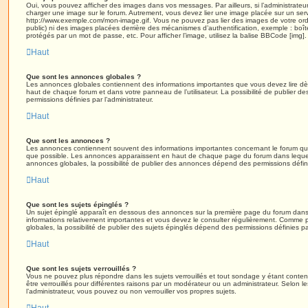
Oui, vous pouvez afficher des images dans vos messages. Par ailleurs, si l’administrateur 
charger une image sur le forum. Autrement, vous devez lier une image placée sur un ser
http://www.exemple.com/mon-image.gif. Vous ne pouvez pas lier des images de votre ordi
public) ni des images placées derrière des mécanismes d’authentification, exemple : boîte
protégés par un mot de passe, etc. Pour afficher l’image, utilisez la balise BBCode [img].
Haut
Que sont les annonces globales ?
Les annonces globales contiennent des informations importantes que vous devez lire dè
haut de chaque forum et dans votre panneau de l’utilisateur. La possibilité de publier
permissions définies par l’administrateur.
Haut
Que sont les annonces ?
Les annonces contiennent souvent des informations importantes concernant le forum que
que possible. Les annonces apparaissent en haut de chaque page du forum dans lequel
annonces globales, la possibilité de publier des annonces dépend des permissions définie
Haut
Que sont les sujets épinglés ?
Un sujet épinglé apparaît en dessous des annonces sur la première page du forum dans leq
informations relativement importantes et vous devez le consulter régulièrement. Comme
globales, la possibilité de publier des sujets épinglés dépend des permissions définies par
Haut
Que sont les sujets verrouillés ?
Vous ne pouvez plus répondre dans les sujets verrouillés et tout sondage y étant conten
être verrouillés pour différentes raisons par un modérateur ou un administrateur. Selon 
l’administrateur, vous pouvez ou non verrouiller vos propres sujets.