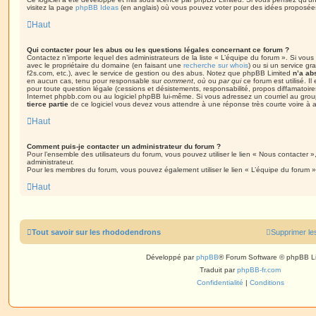
visitez la page
phpBB Ideas
(en anglais) où vous pouvez voter pour des idées proposée
Haut
Qui contacter pour les abus ou les questions légales concernant ce forum ?
Contactez n’importe lequel des administrateurs de la liste « L’équipe du forum ». Si vou
avec le propriétaire du domaine (en faisant une
recherche sur whois
) ou si un service gra
f2s.com, etc.), avec le service de gestion ou des abus. Notez que phpBB Limited
n’a ab
en aucun cas, tenu pour responsable sur
comment
,
où
ou
par qui
ce forum est utilisé. I
pour toute question légale (cessions et désistements, responsabilité, propos diffamatoire
Internet phpbb.com ou au logiciel phpBB lui-même. Si vous adressez un courriel au grou
tierce partie
de ce logiciel vous devez vous attendre à une réponse très courte voire à
Haut
Comment puis-je contacter un administrateur du forum ?
Pour l’ensemble des utilisateurs du forum, vous pouvez utiliser le lien « Nous contacter »,
administrateur.
Pour les membres du forum, vous pouvez également utiliser le lien « L’équipe du forum »
Haut
Tout savoir sur les rhododendrons
Supprimer le
Développé par
phpBB
® Forum Software © phpBB L
Traduit par
phpBB-fr.com
Confidentialité
|
Conditions