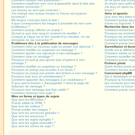
Comment modifier mes paramètres ?
Je ne peux pas envoy
Comment empêcher mon nom d’apparaître dans la liste des
Je reçois sans arrêt 
membres connectés ?
J’ai reçu un spam ou 
Les heures ne sont pas correctes !
forum !
J’ai changé mon fuseau horaire et l’heure est toujours
Amis et ignorés
incorrecte !
Que sont mes listes d’
Ma langue n’est pas dans la liste !
Comment puis-je ajoute
A quoi correspondent les images à proximité de mon nom
d’amis ou d’ignorés ?
d’utilisateur ?
Recherche dans les
Comment puis-je afficher un avatar ?
Comment rechercher d
Qu’est-ce que mon rang et comment le modifier ?
Pourquoi ma recherch
Lorsque je clique sur le lien
courriel
d’un membre, on me
Pourquoi ma recherch
demande de me connecter !?
Comment rechercher 
Problèmes liés à la publication de messages
Comment puis-je trou
Comment créer un nouveau sujet ou poster une réponse ?
Surveillance et favor
Comment modifier ou supprimer un message ?
Quelle est la différenc
Comment ajouter une signature à mes messages ?
Comment mettre en fav
Comment créer un sondage ?
Comment surveiller d
Pourquoi ne puis-je pas ajouter plus d’options à mon
Comment puis-je suppr
sondage ?
Fichiers joints
Comment modifier ou supprimer un sondage ?
Quels fichiers joints 
Pourquoi ne puis-je pas accéder à un forum ?
Comment trouver tous 
Pourquoi ne puis-je pas joindre des fichiers à mon message ?
Concernant phpBB
Pourquoi ai-je reçu un avertissement ?
Qui a développé ce lo
Comment rapporter des messages à un modérateur ?
Pourquoi la fonctionna
À quoi sert le bouton « Sauvegarder » dans la page de
Qui contacter pour le
rédaction de message ?
concernant ce forum 
Pourquoi mon message doit être validé ?
Comment puis-je conta
Comment remonter mon sujet ?
Mise en forme et types de sujets
Que sont les BBCodes ?
Puis-je utiliser le HTML ?
Que sont les smileys ?
Puis-je publier des images ?
Que sont les annonces globales ?
Que sont les annonces ?
Que sont les sujets épinglés ?
Que sont les sujets verrouillés ?
Que sont les icônes de sujet ?