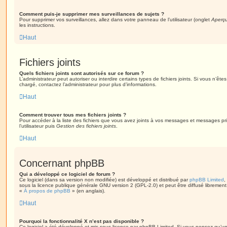
Comment puis-je supprimer mes surveillances de sujets ?
Pour supprimer vos surveillances, allez dans votre panneau de l’utilisateur (onglet
Aperçu
les instructions.
Haut
Fichiers joints
Quels fichiers joints sont autorisés sur ce forum ?
L’administrateur peut autoriser ou interdire certains types de fichiers joints. Si vous n’ête
chargé, contactez l’administrateur pour plus d’informations.
Haut
Comment trouver tous mes fichiers joints ?
Pour accéder à la liste des fichiers que vous avez joints à vos messages et messages pr
l’utilisateur puis
Gestion des fichiers joints
.
Haut
Concernant phpBB
Qui a développé ce logiciel de forum ?
Ce logiciel (dans sa version non modifiée) est développé et distribué par
phpBB Limited
,
sous la licence publique générale GNU version 2 (GPL-2.0) et peut être diffusé librement.
«
À propos de phpBB
» (en anglais).
Haut
Pourquoi la fonctionnalité X n’est pas disponible ?
Ce logiciel a été développé et mis sous licence par phpBB Limited. Si vous pensez qu’une