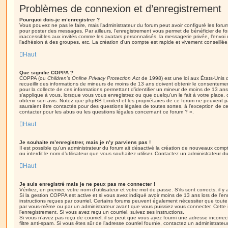
Problèmes de connexion et d’enregistrement
Pourquoi dois-je m’enregistrer ?
Vous pouvez ne pas le faire, mais l’administrateur du forum peut avoir configuré les forums
pour poster des messages. Par ailleurs, l’enregistrement vous permet de bénéficier de f
inaccessibles aux invités comme les avatars personnalisés, la messagerie privée, l’envoi
l’adhésion à des groupes, etc. La création d’un compte est rapide et vivement conseillée
Haut
Que signifie COPPA ?
COPPA (ou
Children’s Online Privacy Protection Act
de 1998) est une loi aux États-Unis q
recueillir des informations de mineurs de moins de 13 ans doivent obtenir le consentement
pour la collecte de ces informations permettant d’identifier un mineur de moins de 13 ans
s’applique à vous, lorsque vous vous enregistrez ou que quelqu’un le fait à votre place, 
obtenir son avis. Notez que phpBB Limited et les propriétaires de ce forum ne peuvent pa
sauraient être contactés pour des questions légales de toutes sortes, à l’exception de 
contacter pour les abus ou les questions légales concernant ce forum ? ».
Haut
Je souhaite m’enregistrer, mais je n’y parviens pas !
Il est possible qu’un administrateur du forum ait désactivé la création de nouveaux compt
ou interdit le nom d’utilisateur que vous souhaitez utiliser. Contactez un administrateur d
Haut
Je suis enregistré mais je ne peux pas me connecter !
Vérifiez, en premier, votre nom d’utilisateur et votre mot de passe. S’ils sont corrects, il y 
Si la gestion COPPA est active et si vous avez indiqué avoir moins de 13 ans lors de l’en
instructions reçues par courriel. Certains forums peuvent également nécessiter que toute
par vous-même ou par un administrateur avant que vous puissiez vous connecter. Cette i
l’enregistrement. Si vous avez reçu un courriel, suivez ses instructions.
Si vous n’avez pas reçu de courriel, il se peut que vous ayez fourni une adresse incorrecte
filtre anti-spam. Si vous êtes sûr de l’adresse courriel fournie, contactez un administrateur