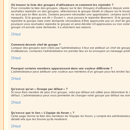
Où trouver la liste des groupes d’utilisateurs et comment les rejoindre ?
Pour consulter la liste des groupes, cliquez sur le lien
Groupes d’utilisateurs
depuis votre 
souhaitez rejoindre un des groupes, sélectionnez le groupe désiré et cliquez sur le bout
ne sont pas en libre accès. Certains peuvent nécessiter une approbation, certains sont
masqués. Si le groupe est dit « Ouvert », vous pouvez le rejoindre librement. Si le grou
rejoindre le groupe mais votre demande nécessitera d’être approuvée par un chef de g
pourquoi vous souhaitez rejoindre le groupe et ainsi décider s’il approuvera ou non vot
groupe s’il annule votre demande, il a sûrement ses raisons.
Haut
Comment devenir chef de groupe ?
Lorsque des groupes sont créés par l’administrateur, il leur est attribué un chef de grou
d’utilisateurs, contactez l’administrateur en premier lieu en lui envoyant un message privé
Haut
Pourquoi certains membres apparaissent dans une couleur différente ?
L’administrateur peut attribuer une couleur aux membres d’un groupe pour les rendre faci
Haut
Qu’est-ce qu’un « Groupe par défaut » ?
Si vous êtes membre de plus d’un groupe, celui par défaut est utilisé pour déterminer le 
défaut. L’administrateur peut vous permettre de changer votre groupe par défaut via votre
Haut
Qu’est-ce que le lien « L’équipe du forum » ?
Cette page donne la liste des membres de l’équipe du forum, y compris les administrateu
détails tels que les forums qu’ils modèrent.
Haut