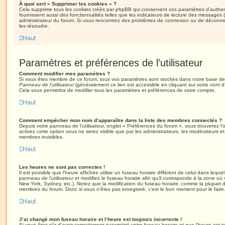
À quoi sert « Supprimer les cookies » ?
Cela supprime tous les cookies créés par phpBB qui conservent vos paramètres d’authenti
fournissent aussi des fonctionnalités telles que les indicateurs de lecture des messages (l
administrateur du forum. Si vous rencontrez des problèmes de connexion ou de déconnex
les résoudre.
Haut
Paramètres et préférences de l’utilisateur
Comment modifier mes paramètres ?
Si vous êtes membre de ce forum, tous vos paramètres sont stockés dans notre base de
Panneau de l’utilisateur
(généralement ce lien est accessible en cliquant sur votre nom d
Cela vous permettra de modifier tous les paramètres et préférences de votre compte.
Haut
Comment empêcher mon nom d’apparaître dans la liste des membres connectés ?
Depuis votre panneau de l’utilisateur, onglet « Préférences du forum », vous trouverez l’
activez cette option vous ne serez visible que par les administrateurs, les modérateurs
membres invisibles.
Haut
Les heures ne sont pas correctes !
Il est possible que l’heure affichée utilise un fuseau horaire différent de celui dans leq
panneau de l’utilisateur
et modifiez le fuseau horaire afin qu’il corresponde à la zone où 
New York, Sydney, etc.). Notez que la modification du fuseau horaire, comme la plupart 
membres du forum. Donc si vous n’êtes pas enregistré, c’est le bon moment pour le faire
Haut
J’ai changé mon fuseau horaire et l’heure est toujours incorrecte !
Si vous êtes sûr d’avoir correctement paramétré votre fuseau horaire et que l’heure est to