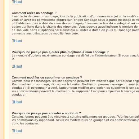
Haut
Comment créer un sondage ?
Il est facile de créer un sondage, lors de la publication d’un nouveau sujet ou la modific
vous en avez les permissions), cliquez sur l’onglet
Sondage
sous la partie message (si v
probablement pas le droit de créer des sondages). Saisissez le titre du sondage et au m
option par ligne dans le champ des réponses. Vous pouvez aussi indiquer le nombre de ré
de son vote dans « Option(s) par l’utilisateur », limiter la durée en jours du sondage (mett
permettre aux utilisateurs de modifier leur vote.
Haut
Pourquoi ne puis-je pas ajouter plus d’options à mon sondage ?
Le nombre d’options maximum par sondage est défini par l’administrateur. Si vous avez be
le.
Haut
Comment modifier ou supprimer un sondage ?
Comme pour les messages, les sondages ne peuvent être modifiés que par l’auteur origi
Pour modifier un sondage, cliquez sur le bouton
Modifier
du premier message du sujet (c’e
sondage). Si personne n’a voté, l’auteur peut modifier une option ou supprimer le sonda
les administrateurs peuvent le modifier ou le supprimer. Ceci pour empêcher le trucage e
sondage.
Haut
Pourquoi ne puis-je pas accéder à un forum ?
Certains forums peuvent être réservés à certains utilisateurs ou groupes. Pour les consulter
les permissions s’y rapportant. Seuls les modérateurs de groupes et les administrateur
donc les contacter.
Haut