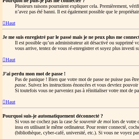
Pourquoi ne puis-je pas me connecter ?
Plusieurs raisons pourraient expliquer cela. Premièrement, vérifi
n’avez pas été banni. Il est également possible que le propriétaire
Haut
Je me suis enregistré par le passé mais je ne peux plus me connect
Il est possible qu’un administrateur ait désactivé ou supprimé vo
vous arrive, tentez de vous ré-enregistrer et soyez plus investi s
Haut
J’ai perdu mon mot de passe !
Pas de panique ! Bien que votre mot de passe ne puisse pas être 
passe
. Suivez les instructions énoncées et vous devriez pouvoi
Si toutefois vous ne parveniez pas à réinitialiser votre mot de 
Haut
Pourquoi suis-je automatiquement déconnecté ?
Si vous ne cochez pas la case
Se souvenir de moi
lors de votre 
insu en utilisant le même ordinateur. Pour rester connecté, coch
(bibliothèque, cyber-café, université, etc.). Si vous ne voyez pas