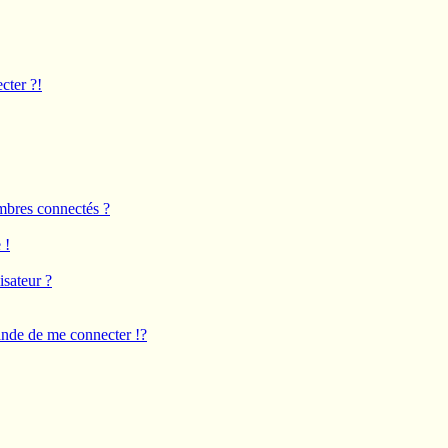
cter ?!
mbres connectés ?
 !
isateur ?
de de me connecter !?