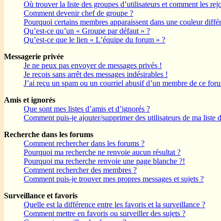
Où trouver la liste des groupes d’utilisateurs et comment les rej
Comment devenir chef de groupe ?
Pourquoi certains membres apparaissent dans une couleur différ
Qu’est-ce qu’un « Groupe par défaut » ?
Qu’est-ce que le lien « L’équipe du forum » ?
Messagerie privée
Je ne peux pas envoyer de messages privés !
Je reçois sans arrêt des messages indésirables !
J’ai reçu un spam ou un courriel abusif d’un membre de ce for
Amis et ignorés
Que sont mes listes d’amis et d’ignorés ?
Comment puis-je ajouter/supprimer des utilisateurs de ma liste 
Recherche dans les forums
Comment rechercher dans les forums ?
Pourquoi ma recherche ne renvoie aucun résultat ?
Pourquoi ma recherche renvoie une page blanche ?!
Comment rechercher des membres ?
Comment puis-je trouver mes propres messages et sujets ?
Surveillance et favoris
Quelle est la différence entre les favoris et la surveillance ?
Comment mettre en favoris ou surveiller des sujets ?