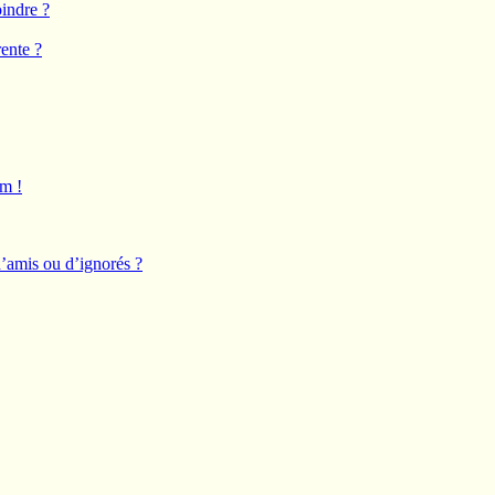
oindre ?
ente ?
um !
d’amis ou d’ignorés ?