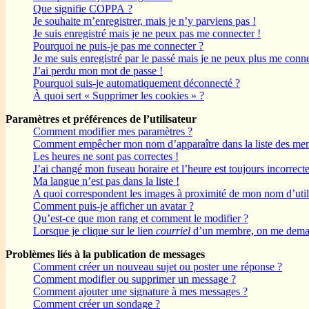
Que signifie COPPA ?
Je souhaite m’enregistrer, mais je n’y parviens pas !
Je suis enregistré mais je ne peux pas me connecter !
Pourquoi ne puis-je pas me connecter ?
Je me suis enregistré par le passé mais je ne peux plus me conne
J’ai perdu mon mot de passe !
Pourquoi suis-je automatiquement déconnecté ?
À quoi sert « Supprimer les cookies » ?
Paramètres et préférences de l’utilisateur
Comment modifier mes paramètres ?
Comment empêcher mon nom d’apparaître dans la liste des me
Les heures ne sont pas correctes !
J’ai changé mon fuseau horaire et l’heure est toujours incorrecte
Ma langue n’est pas dans la liste !
A quoi correspondent les images à proximité de mon nom d’util
Comment puis-je afficher un avatar ?
Qu’est-ce que mon rang et comment le modifier ?
Lorsque je clique sur le lien
courriel
d’un membre, on me deman
Problèmes liés à la publication de messages
Comment créer un nouveau sujet ou poster une réponse ?
Comment modifier ou supprimer un message ?
Comment ajouter une signature à mes messages ?
Comment créer un sondage ?