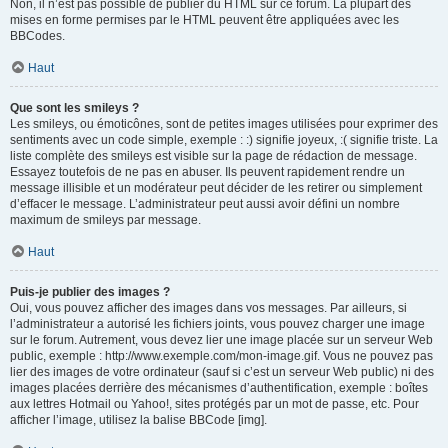
Non, il n’est pas possible de publier du HTML sur ce forum. La plupart des
mises en forme permises par le HTML peuvent être appliquées avec les
BBCodes.
Haut
Que sont les smileys ?
Les smileys, ou émoticônes, sont de petites images utilisées pour exprimer des
sentiments avec un code simple, exemple : :) signifie joyeux, :( signifie triste. La
liste complète des smileys est visible sur la page de rédaction de message.
Essayez toutefois de ne pas en abuser. Ils peuvent rapidement rendre un
message illisible et un modérateur peut décider de les retirer ou simplement
d’effacer le message. L’administrateur peut aussi avoir défini un nombre
maximum de smileys par message.
Haut
Puis-je publier des images ?
Oui, vous pouvez afficher des images dans vos messages. Par ailleurs, si
l’administrateur a autorisé les fichiers joints, vous pouvez charger une image
sur le forum. Autrement, vous devez lier une image placée sur un serveur Web
public, exemple : http://www.exemple.com/mon-image.gif. Vous ne pouvez pas
lier des images de votre ordinateur (sauf si c’est un serveur Web public) ni des
images placées derrière des mécanismes d’authentification, exemple : boîtes
aux lettres Hotmail ou Yahoo!, sites protégés par un mot de passe, etc. Pour
afficher l’image, utilisez la balise BBCode [img].