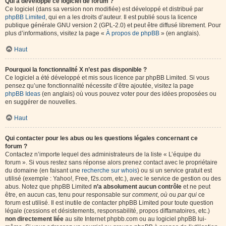
Qui a développé ce logiciel de forum ?
Ce logiciel (dans sa version non modifiée) est développé et distribué par
phpBB Limited
, qui en a les droits d’auteur. Il est publié sous la licence
publique générale GNU version 2 (GPL-2.0) et peut être diffusé librement. Pour
plus d’informations, visitez la page «
À propos de phpBB
» (en anglais).
Haut
Pourquoi la fonctionnalité X n’est pas disponible ?
Ce logiciel a été développé et mis sous licence par phpBB Limited. Si vous
pensez qu’une fonctionnalité nécessite d’être ajoutée, visitez la page
phpBB Ideas
(en anglais) où vous pouvez voter pour des idées proposées ou
en suggérer de nouvelles.
Haut
Qui contacter pour les abus ou les questions légales concernant ce
forum ?
Contactez n’importe lequel des administrateurs de la liste « L’équipe du
forum ». Si vous restez sans réponse alors prenez contact avec le propriétaire
du domaine (en faisant une
recherche sur whois
) ou si un service gratuit est
utilisé (exemple : Yahoo!, Free, f2s.com, etc.), avec le service de gestion ou des
abus. Notez que phpBB Limited
n’a absolument aucun contrôle
et ne peut
être, en aucun cas, tenu pour responsable sur
comment
,
où
ou
par qui
ce
forum est utilisé. Il est inutile de contacter phpBB Limited pour toute question
légale (cessions et désistements, responsabilité, propos diffamatoires, etc.)
non directement liée
au site Internet phpbb.com ou au logiciel phpBB lui-