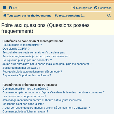
FAQ
S’enregistrer
Connexion
R
Tout savoir sur les rhododendrons
Foire aux questions (Questions posées fréquemment)
e
Foire aux questions (Questions posées
c
fréquemment)
h
e
Problèmes de connexion et d’enregistrement
Pourquoi dois-je m’enregistrer ?
r
Que signifie COPPA ?
c
Je souhaite m’enregistrer, mais je n’y parviens pas !
Je suis enregistré mais je ne peux pas me connecter !
h
Pourquoi ne puis-je pas me connecter ?
Je me suis enregistré par le passé mais je ne peux plus me connecter ?!
e
J’ai perdu mon mot de passe !
r
Pourquoi suis-je automatiquement déconnecté ?
À quoi sert « Supprimer les cookies » ?
Paramètres et préférences de l’utilisateur
Comment modifier mes paramètres ?
Comment empêcher mon nom d’apparaître dans la liste des membres connectés ?
Les heures ne sont pas correctes !
J’ai changé mon fuseau horaire et l’heure est toujours incorrecte !
Ma langue n’est pas dans la liste !
A quoi correspondent les images à proximité de mon nom d’utilisateur ?
Comment puis-je afficher un avatar ?