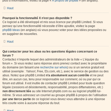
plus d’informations, visitez la page «
À propos de phpBB
» (en anglais).
Haut
Pourquoi la fonctionnalité X n’est pas disponible ?
Ce logiciel a été développé et mis sous licence par phpBB Limited. Si vous
pensez qu’une fonctionnalité nécessite d’être ajoutée, visitez la page
phpBB Ideas
(en anglais) où vous pouvez voter pour des idées proposées ou
en suggérer de nouvelles.
Haut
Qui contacter pour les abus ou les questions légales concernant ce
forum ?
Contactez n’importe lequel des administrateurs de la liste « L’équipe du
forum ». Si vous restez sans réponse alors prenez contact avec le propriétaire
du domaine (en faisant une
recherche sur whois
) ou si un service gratuit est
utilisé (exemple : Yahoo!, Free, f2s.com, etc.), avec le service de gestion ou des
abus. Notez que phpBB Limited
n’a absolument aucun contrôle
et ne peut
être, en aucun cas, tenu pour responsable sur
comment
,
où
ou
par qui
ce
forum est utilisé. Il est inutile de contacter phpBB Limited pour toute question
légale (cessions et désistements, responsabilité, propos diffamatoires, etc.)
non directement liée
au site Internet phpbb.com ou au logiciel phpBB lui-
même. Si vous adressez un courriel au groupe phpBB à propos de l’utilisation
par une tierce partie
de ce logiciel vous devez vous attendre à une réponse
très courte voire à aucune réponse du tout.
Haut