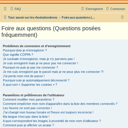
FAQ
S’enregistrer
Connexion
R
Tout savoir sur les rhododendrons
Foire aux questions (Questions posées fréquemment)
e
Foire aux questions (Questions posées
c
fréquemment)
h
e
Problèmes de connexion et d’enregistrement
Pourquoi dois-je m’enregistrer ?
r
Que signifie COPPA ?
c
Je souhaite m’enregistrer, mais je n’y parviens pas !
Je suis enregistré mais je ne peux pas me connecter !
h
Pourquoi ne puis-je pas me connecter ?
Je me suis enregistré par le passé mais je ne peux plus me connecter ?!
e
J’ai perdu mon mot de passe !
r
Pourquoi suis-je automatiquement déconnecté ?
À quoi sert « Supprimer les cookies » ?
Paramètres et préférences de l’utilisateur
Comment modifier mes paramètres ?
Comment empêcher mon nom d’apparaître dans la liste des membres connectés ?
Les heures ne sont pas correctes !
J’ai changé mon fuseau horaire et l’heure est toujours incorrecte !
Ma langue n’est pas dans la liste !
A quoi correspondent les images à proximité de mon nom d’utilisateur ?
Comment puis-je afficher un avatar ?