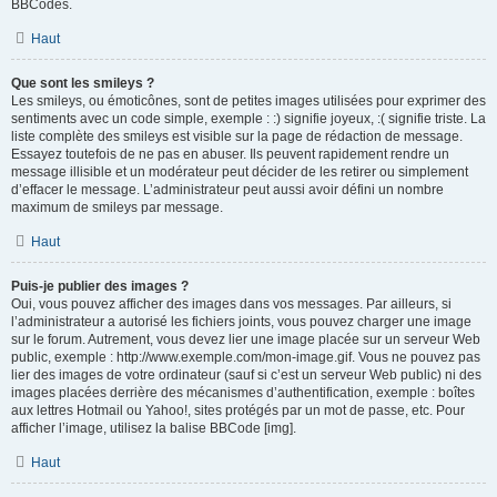
BBCodes.
Haut
Que sont les smileys ?
Les smileys, ou émoticônes, sont de petites images utilisées pour exprimer des
sentiments avec un code simple, exemple : :) signifie joyeux, :( signifie triste. La
liste complète des smileys est visible sur la page de rédaction de message.
Essayez toutefois de ne pas en abuser. Ils peuvent rapidement rendre un
message illisible et un modérateur peut décider de les retirer ou simplement
d’effacer le message. L’administrateur peut aussi avoir défini un nombre
maximum de smileys par message.
Haut
Puis-je publier des images ?
Oui, vous pouvez afficher des images dans vos messages. Par ailleurs, si
l’administrateur a autorisé les fichiers joints, vous pouvez charger une image
sur le forum. Autrement, vous devez lier une image placée sur un serveur Web
public, exemple : http://www.exemple.com/mon-image.gif. Vous ne pouvez pas
lier des images de votre ordinateur (sauf si c’est un serveur Web public) ni des
images placées derrière des mécanismes d’authentification, exemple : boîtes
aux lettres Hotmail ou Yahoo!, sites protégés par un mot de passe, etc. Pour
afficher l’image, utilisez la balise BBCode [img].
Haut