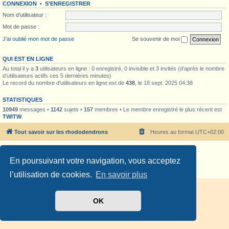
CONNEXION
•
S’ENREGISTRER
Nom d’utilisateur :
Mot de passe :
J’ai oublié mon mot de passe
Se souvenir de moi
QUI EST EN LIGNE
Au total il y a
3
utilisateurs en ligne : 0 enregistré, 0 invisible et 3 invités (d’après le nombre
d’utilisateurs actifs ces 5 dernières minutes)
Le record du nombre d’utilisateurs en ligne est de
438
, le 18 sept. 2025 04:38
STATISTIQUES
10949
messages •
1142
sujets •
157
membres • Le membre enregistré le plus récent est
TWITW
.
Tout savoir sur les rhododendrons
Heures au format
UTC+02:00
Développé par
phpBB
® Forum Software © phpBB Limited
En poursuivant votre navigation, vous acceptez
Traduit par
phpBB-fr.com
Confidentialité
|
Conditions
l’utilisation de cookies.
En savoir plus
OK