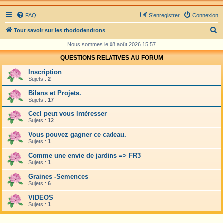
FAQ
S’enregistrer
Connexion
R
Tout savoir sur les rhododendrons
e
Nous sommes le 08 août 2026 15:57
c
QUESTIONS RELATIVES AU FORUM
h
Inscription
e
Sujets :
2
r
Bilans et Projets.
Sujets :
17
c
Ceci peut vous intéresser
h
Sujets :
12
e
Vous pouvez gagner ce cadeau.
r
Sujets :
1
Comme une envie de jardins => FR3
Sujets :
1
Graines -Semences
Sujets :
6
VIDEOS
Sujets :
1